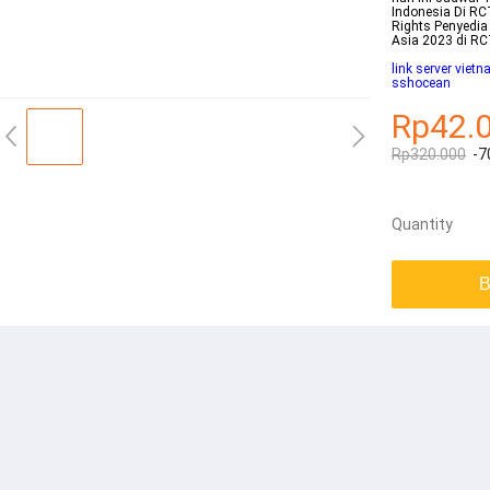
Indonesia Di R
Rights Penyedia
Asia 2023 di RC
link server viet
sshocean
Rp42.
Rp320.000
-7
Quantity
B