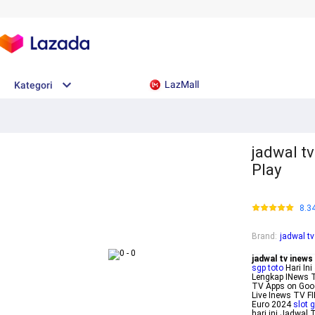
LazMall
Kategori
jadwal t
Play
8.3
Brand
:
jadwal tv
jadwal tv inews
sgp toto
Hari In
Lengkap INews T
TV Apps on Goog
Live Inews TV F
Euro 2024
slot 
hari ini Jadwal