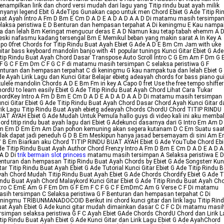
nampilkan lirik dan chord versi mudah dari lagu yang Titip rindu buat ayah milik
nyanyi legend Ebit G AdeTips Gunakan capo untuk men Chord Ebiet G Ade Titip Ri
at Ayah Intro A Fm D Bm E Cm D A D E A D A D A A D Di matamu masih tersimpa
laksa peristiwa E D Benturan dan hempasan terpahat A Di keningmu E Kau nampa
a dan lelah Bm Keringat mengucur deras E A D Namun kau tetap tabah ehemm A 
ski nafasmu kadang tersengal Bm E Memikul beban yang makin sarat A In Key A
po 0fret Chords for Titip Rindu Buat Ayah Ebiet G Ade A D E Bm Cm Jam with uke
itar bass keyboard mandolin banjo with 41 popular tunings Kunci Gitar Ebiet G Ade
tip Rindu Buat Ayah Chord Dasar Transpose Auto Scroll Intro C G Em Am F Dm G
F G C F Em Dm C F G C F di matamu masih tersimpan C selaksa peristiwa G F
nturan dan hempasan terpahat C di keningmu G kau nampak tua dan lelah Ebiet G
e Ayah Lirik Lagu dan Kunci Gitar Belajar ebietg adeayah chords for bass piano gui
ulele mandolin Chords A D E Bm Fm in key A Capo 0 fret Use the free tempo shifter
ordU to learn easily Ebiet G Ade Titip Rindu Buat Ayah Chord Lihat Cara Tukar
ordKey Intro A Fm D Bm E Cm D A D E A D A D A A D Di matamu masih tersimpan
nci Gitar Ebiet G Ade Titip Rindu Buat Ayah Chord Dasar Chord Ayah Kunci Gitar d
rik Lagu Titip Rindu Buat Ayah ebietg adeayah Chords ChordU Chord TITIP RINDU
AT AYAH Ebiet G Ade Mudah Untuk Pemula hallo guys di video kali ini aku memb
ord titip rindu buat ayah lagu dari Ebiet G Adekunci dasarnya dari G Intro Em Am 
m Em D Em Em Am Dan pohon kemuning akan segera kutanam D C Em Suatu saa
lak dapat jadi peneduh G D B Em Meskipun hanya jasad bersemayam di sini Am 
 B Em Biarkan aku Chord TITIP RINDU BUAT AYAH Ebiet G Ade YouTube Chord Ebi
e Titip Rindu Buat Ayah Author Chord Frenzy Intro A Fm D Bm E Cm D A D E A D A
A D Di
trik bermain slot princess
matamu masih tersimpan A Selaksa peristiwa E D
nturan dan hempasan Titip Rindu Buat Ayah Chords by Ebiet G Ade Songsterr Kun
tar Titip Rindu Buat Ayah Ebiet G Ade Tutorial Kunci Gitar Ebiet G Ade Titip Rindu 
ah Chord Mudah Titip Rindu Buat Ayah Ebiet G Ade Chords Chordify Ebiet G Ade Ti
ndu Buat Ayah Chord Malaykord Kunci Gitar Ebiet G Ade Titip Rindu Buat Ayah Ch
ntro C EmE Am G F Em Dm G F Em F C F G C F EmDmC Am G Verse C F Di matamu
sih tersimpan C Selaksa peristiwa G F Benturan dan hempasan terpahat C Di
ningmu TRIBUNMANADOCOID Berikut ini chord kunci gitar dan lirik lagu Titip Rin
at Ayah Ebiet G Ade kunci gitar mudah dimainkan dasar C C F C Di matamu masi
rsimpan selaksa peristiwa G F C Ayah Ebiet GAde Chords ChordU Chord dan Lirik 
tip Rindu Buat Ayah Ebiet G Ade Kunci Gitar dan Lirik Lagu Ebiet G Ade AyahChord