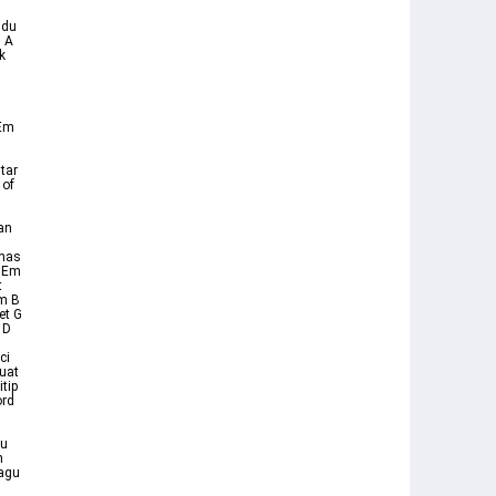
ndu
n A
k
D
 Em
tar
 of
an
ahas
D Em
t
Em B
et G
 D
ci
Buat
tip
ord
du
h
Lagu