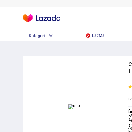
LazMall
Kategori
c
E
B
ch
le
of
Ay
yo
Ay
ku