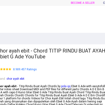
BECOME A SELLER
C
hor ayah ebit - Chord TITIP RINDU BUAT AYA
biet G Ade YouTube
8.989.457 Ratings
rand
:
chor ayah ebit
or ayah ebit
- Titip Rindu Buat Ayah Chords by
pola qq
Ebiet G Ade with easytofol
tter notes sheet Download MIDI and PDF files for different parts Chords A D E Bm B
 A with capo 0 Kunci Gitar Ebiet G Ade Titip Rindu Buat Ayah Chord Titip Rindu Bua
ah Chords ChordU Chords for Titip Rindu Buat Ayah Ebiet G Ade A D E Bm Chordif
ur 1 platform for chords Videos for Chor Ayah Ebit Inilah chord lagu Titip Rindu Bu
ah yang dinyanyikan dan dipopulerkan oleh Ebiet G Ade Ayah dalam hening sepi
rindu Daftar Koleksi Chord Kunci Gitar Ebiet G Ade ChordTelacom Di video kali ini