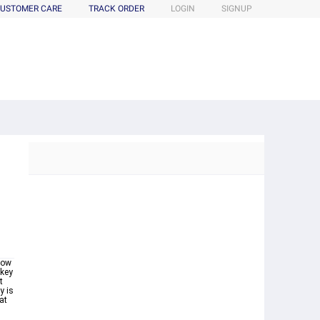
USTOMER CARE
TRACK ORDER
LOGIN
SIGNUP
H
low
 key
t
y is
at