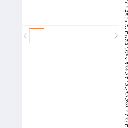
me
pe
Bu
Se
tu
Me
ca
gu
Ti
C 
be
Ad
uk
Ch
Ch
Ku
Li
BU
ch
A
ke
E7
Ad
A 
Be
Gi
Ay
Ri
I
ma
ke
Bu
te
Ti