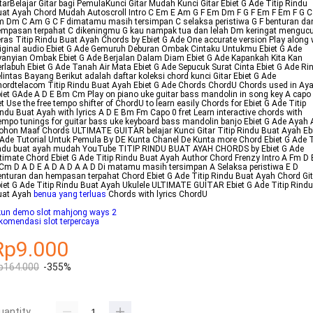
tarBelajar Gitar bagi PemulaKunci Gitar Mudah Kunci Gitar Ebiet G Ade Titip Rindu
at Ayah Chord Mudah Autoscroll Intro C Em E Am G F Em Dm F G F Em F Em F G C
 Dm C Am G C F dimatamu masih tersimpan C selaksa peristiwa G F benturan da
mpasan terpahat C dikeningmu G kau nampak tua dan lelah Dm keringat menguc
ras Titip Rindu Buat Ayah Chords by Ebiet G Ade One accurate version Play along 
iginal audio Ebiet G Ade Gemuruh Deburan Ombak Cintaku Untukmu Ebiet G Ade
anyian Ombak Ebiet G Ade Berjalan Dalam Diam Ebiet G Ade Kapankah Kita Kan
rlabuh Ebiet G Ade Tanah Air Mata Ebiet G Ade Sepucuk Surat Cinta Ebiet G Ade Ri
lintas Bayang Berikut adalah daftar koleksi chord kunci Gitar Ebiet G Ade
ordtelacom Titip Rindu Buat Ayah Ebiet G Ade Chords ChordU Chords used in Ay
iet GAde A D E Bm Cm Play on piano uke guitar bass mandolin in song key A capo
et Use the free tempo shifter of ChordU to learn easily Chords for Ebiet G Ade Titip
ndu Buat Ayah with lyrics A D E Bm Fm Capo 0 fret Learn interactive chords with
mpo tunings for guitar bass uke keyboard bass mandolin banjo Ebiet G Ade Ayah 
hon Maaf Chords ULTIMATE GUITAR belajar Kunci Gitar Titip Rindu Buat Ayah Eb
Ade Tutorial Untuk Pemula By DE Kunta Chanel De Kunta more Chord Ebiet G Ade T
indu buat ayah mudah YouTube TITIP RINDU BUAT AYAH CHORDS by Ebiet G Ade
timate Chord Ebiet G Ade Titip Rindu Buat Ayah Author Chord Frenzy Intro A Fm D
Cm D A D E A D A D A A D Di matamu masih tersimpan A Selaksa peristiwa E D
nturan dan hempasan terpahat Chord Ebiet G Ade Titip Rindu Buat Ayah Chord Git
iet G Ade Titip Rindu Buat Ayah Ukulele ULTIMATE GUITAR Ebiet G Ade Titip Rindu
uat Ayah
benua yang terluas
Chords with lyrics ChordU
kun demo slot mahjong ways 2
komendasi slot terpercaya
Rp9.000
p164.000
-355%
uantity