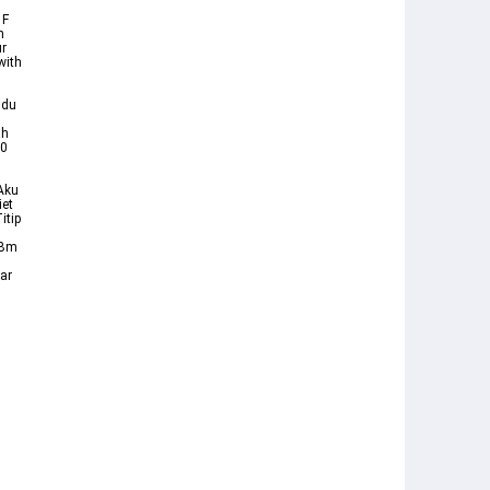
 F
n
ur
with
ndu
ah
 0
Aku
iet
itip
 Bm
ar