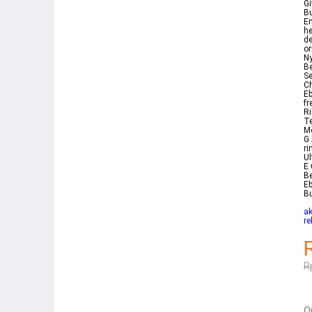
Gi
Bu
Em
he
de
or
Ny
Be
Se
Ch
Eb
fr
Ri
Te
Mo
G 
r
Ul
E 
Be
Eb
B
a
re
R
Q