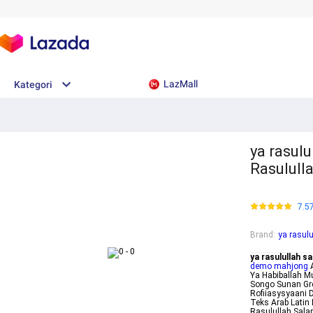
LazMall
Kategori
ya rasulu
Rasulull
7.5
Brand
:
ya rasulu
ya rasulullah sa
demo mahjong
A
Ya Habiballah M
Songo Sunan Gre
Rofiiasysyaani
Teks Arab Latin 
Rasulullah Sala