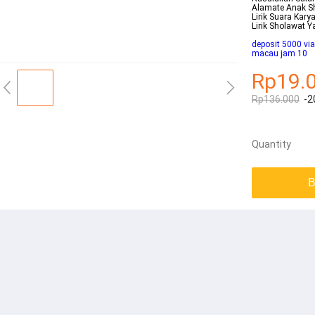
Alamate Anak Sh
Lirik Suara Kary
Lirik Sholawat 
deposit 5000 vi
macau jam 10
Rp19.
Rp136.000
-2
Quantity
B