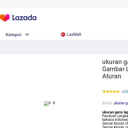
LazMall
Kategori
ukuran g
Gambar 
Aturan
4.5
Brand
:
ukuran g
ukuran garis l
Panduan Lengkap
bahasa Indones
Sesuai Aturan 
Sesuai Aturan J