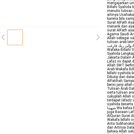
mengajarkan um
Billahi Syahida
menulis tulisan
artinya Usahak
karena bila sam
Surat AlFath Aya
menarik dari aya
surat AlFath ay
Agama Saudi Ara
Allah sebagai s
tulisan arab latin d
وإلى ربك فارغب Apa Arti Wakafa Billahi Syahida Arab dan Terjemahannya detikcom
Wafaka Billahi S
Syahida Lengkap
Jakarta Dalam A
Lafaz ini dapat
Allah SWT berfirman ل رسوله بالهدى ودين الحق ليظهره على الدين كله
Arab Wakafa Bill
billahi syahida 
Dikutip dari da
AlFatihah Sampa
berisi janji all
Tulisan Arab Dal
serta tulisan arab dan latinnya فى بٱلله شهيدا
cukuplah Allah 
terdapat lafadz wakafa billahi syahida
syahida beserta d
شهيدا Wa kafaa billaahi syahiidaa Artinya Dan cukuplah Allah SWT sebagai saksi Baca
juga Bacaan Laf
AlQuran Surat A
Wakafa billahi s
Anta Subhanaka 
dan Artinya Dal
bahwa Allah sela