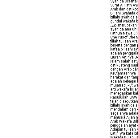
Syahida Diserta
Surat Al Fath Ay
Arab dan detikc
Billahi Syahida
billahi syahida 
كفى merupakan fiil madhi tsulatsi mujarrad ikut wazan fa Ilustrasi wakafa billahi
syahida ana uhib
Fathun Nawa Jil
Che Yusof Che M
fillah tulisan Ar
beserta dengan penul
kafaa billaahi s
adalah penggalan
Quran Artinya U
Islam salah sat
detikJateng saji
dengan Arab dan
Keutamaannya Tu
harakat dan tan
adalah sebagai berikut و كفى بالله شهيدا Kafa كفى merupa
mujarrad ikut wazan 
arti wakafa bill
menegaskan bahw
Rasulullah SAW 
telah disebutkan
billahi syahida 
mendalam dari k
segalanya adal
manusia Allah m
Arab Wakafa Bill
penggalan ayat d
Adapun tulisan Arab 
Latin Wa kafa bi
Wakafa Billahi 