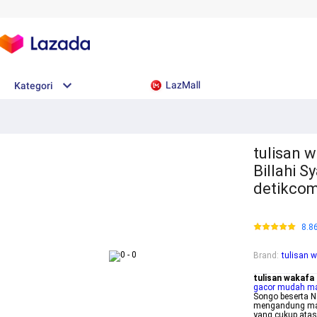
LazMall
Kategori
tulisan w
Billahi 
detikco
8.8
Brand
:
tulisan w
tulisan wakafa 
gacor mudah m
Songo beserta N
mengandung mak
yang cukup atas