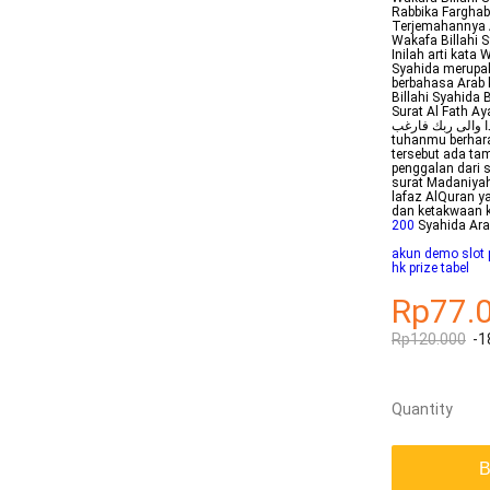
Rabbika Farghab
Terjemahannya A
Wakafa Billahi
Inilah arti kata
Syahida merupak
berbahasa Arab kata ini bertuliskan ا
Billahi Syahida
Surat Al Fath Ay
وكفى بالله شهيدا والى ربك فارغب artinya cuk
tuhanmu berhara
tersebut ada ta
penggalan dari s
surat Madaniyah
lafaz AlQuran y
dan ketakwaan 
200
Syahida Ara
akun demo slot 
hk prize tabel
Rp77.
Rp120.000
-1
Quantity
B