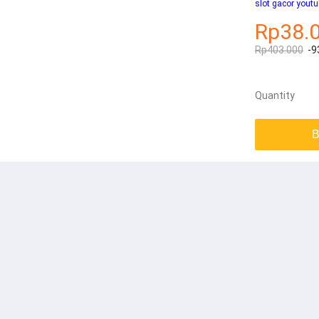
slot gacor youtu
Rp38.
Rp403.000
-9
Quantity
B