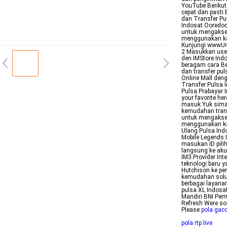
YouTube Berikut
cepat dan pasti 
dan Transfer Pul
Indosat Ooredo
untuk mengakses
menggunakan kar
Kunjungi wwwUni
2 Masukkan user
den IMStore Indo
beragam cara Be
dan transfer pu
Online Mall den
Transfer Pulsa I
Pulsa Prabayar 
your favorite h
masuk Yuk simak 
kemudahan trans
untuk mengakses
menggunakan kar
Ulang Pulsa Ind
Mobile Legends 
masukan ID pili
langsung ke ak
IM3 Provider Int
teknologi baru
Hutchison ke pe
kemudahan solus
berbagai layana
pulsa XL Indosa
Mandiri BNI Per
Refresh Were sor
Please
pola gaco
pola rtp live