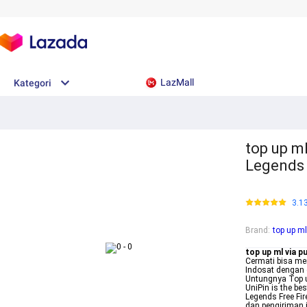
LazMall
Kategori
top up ml
Legends
3.1
Brand
:
top up ml
top up ml via p
Cermati bisa me
Indosat dengan
Untungnya Top u
UniPin is the be
Legends Free Fir
dan pengiriman 