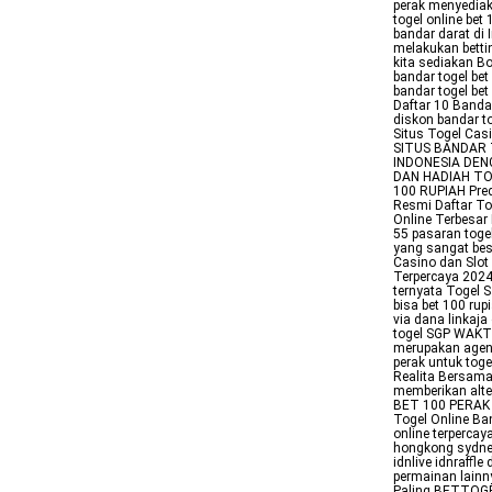
perak menyedia
togel online be
bandar darat di 
melakukan betti
kita sediakan B
bandar togel bet
bandar togel bet
Daftar 10 Banda
diskon bandar to
Situs Togel C
SITUS BANDAR 
INDONESIA DE
DAN HADIAH TO
100 RUPIAH Pre
Resmi Daftar To
Online Terbesar
55 pasaran toge
yang sangat bes
Casino dan Slo
Terpercaya 2024
ternyata Togel S
bisa bet 100 ru
via dana linkaj
togel SGP WAKT
merupakan agenc
perak untuk toge
Realita Bersam
memberikan alt
BET 100 PERAK H
Togel Online Ba
online terpercay
hongkong sydne
idnlive idnraffle
permainan lainn
Paling BETTOG