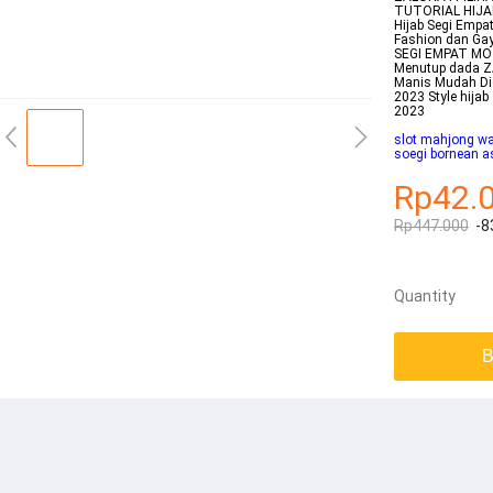
TUTORIAL HIJA
Hijab Segi Emp
Fashion dan Ga
SEGI EMPAT MOT
Menutup dada ZA
Manis Mudah Dic
2023 Style hija
2023
slot mahjong w
soegi bornean a
Rp42.
Rp447.000
-8
Quantity
B