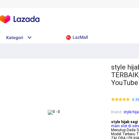
LazMall
Kategori
style hi
TERBAIK
YouTube
6.3
Brand
:
style hi
style hijab se
main slot di serv
Menutup Dada So
Model Terbaru T
ZALORA I PILI