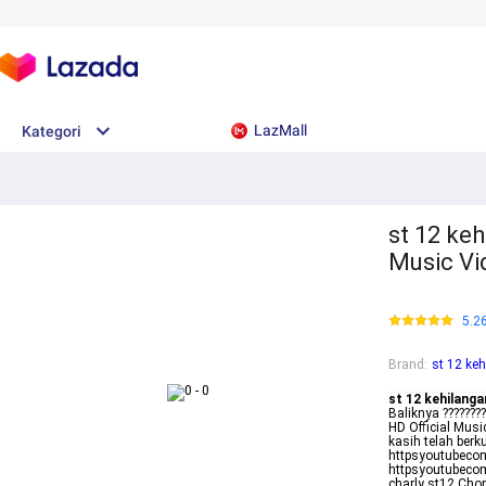
LazMall
Kategori
st 12 keh
Music V
5.2
Brand
:
st 12 ke
st 12 kehilanga
Baliknya ???????
HD Official Mus
kasih telah berk
httpsyoutubeco
httpsyoutubeco
charly st12 Chor