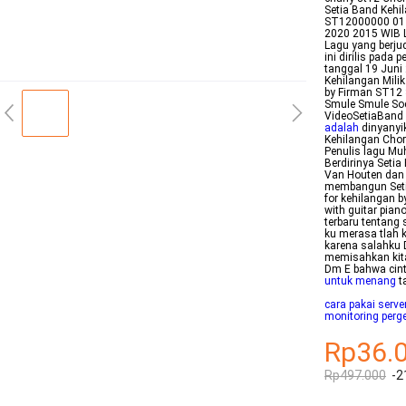
Setia Band Keh
ST12000000 01 
2020 2015 WIB L
Lagu yang berju
ini dirilis pada 
tanggal 19 Juni
Kehilangan Milik 
by Firman ST12 
Smule Smule Soc
VideoSetiaBand
adalah
dinyanyik
Kehilangan Chor
Penulis lagu Mu
Berdirinya Seti
Van Houten dan 
membangun Seti
for kehilangan b
with guitar pia
terbaru tentan
ku merasa tlah 
karena salahku
memisahkan kit
Dm E bahwa cin
untuk menang
t
cara pakai server
monitoring perg
Rp36.
Rp497.000
-2