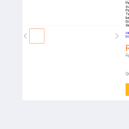
Pe
su
Pa
Te
ke
D
d
ca
tr
R
Q