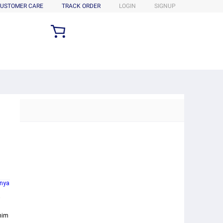
USTOMER CARE
TRACK ORDER
LOGIN
SIGNUP
nnya
a
nim