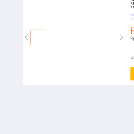
Ka
K
m
sl
R
Q