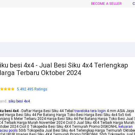
BECOME A SELLER
C
iku besi 4x4 - Jual Besi Siku 4x4 Terlengkap
arga Terbaru Oktober 2024
5.492.495 Ratings
rand
:
siku besi 4x4
ku besi 4x4
- Daftar Harga Besi Siku 44 Tebal
traveloka tera login
4 mm ASIA Jaya
eel Harga Besi Siku 44 Per Batang Harga Toko Besi Harga Besi Siku 4x4 5x5 6x6
njang 6 Meter Terbaru 2024 Harga Besi Siku 44 Per Batang Harga Toko Besi Jual 
4 Terbaik Harga Murah November 2024 Cicil 0 Jual Siku 4X4 Terbaik Harga Murah
tober 2024 Cicil 0 Tokopedia Besi Siku 4X4 Termurah Promo DISKONHL
keluaran
acau pools
50rb Tokopedia Jual Besi Siku 4x4 Terlengkap Harga Termurah Oktobe
024 UKUR Images Besi Siku 4X4 Termurah Promo DISKONHL 50rb Tokopedia Jual 