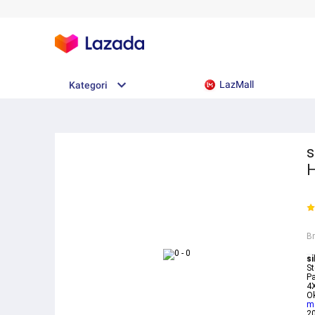
LazMall
Kategori
s
H
B
si
St
Pa
4X
Ok
m
2