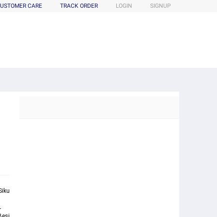
USTOMER CARE
TRACK ORDER
LOGIN
SIGNUP
Siku
r
Besi