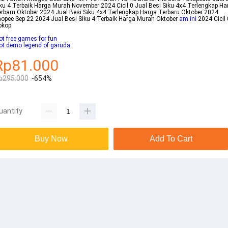
ku 4 Terbaik Harga Murah November 2024 Cicil 0 Jual Besi Siku 4x4 Terlengkap Ha
rbaru Oktober 2024 Jual Besi Siku 4x4 Terlengkap Harga Terbaru Oktober 2024
opee Sep 22 2024 Jual Besi Siku 4 Terbaik Harga Murah Oktober
am ini
2024 Cicil 
okop
ot free games for fun
ot demo legend of garuda
Rp81.000
p295.000
-654%
uantity
Buy Now
Add To Cart