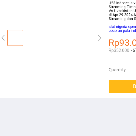
U23 Indonesia 
Streaming Timn
Vs Uzbekistan U
di Apr 29 2024 
Streaming dan 
slot nigeria ope
bocoran pola in
Rp93.
Rp352.000
-6
Quantity
B