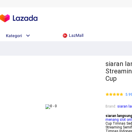
LazMall
Kategori
siaran l
Streamin
Cup
5.9
Brand
:
siaran l
siaran langsung
menang slot onl
Cup Timnas Seda
Streaming Semif
Timnas Indones