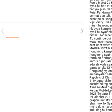
Pools Matot 2d 
syair hk hari in
banyak puisi ya
Puisi Pandawa P
cermat dan telit
cepat puisi Hon
Vip Poetry Syai
might be wonder
hk syair kample
syair hk Syair h
better user exp
To continue usi
www1openricecom
best user exper
MARKAS SYAIR 
hongkong kample
hongkong syair
ramalan nomor j
kamis 6 januari
adalah kode sya
game angka Di M
Hongkong yg ori
ini hanyalah seb
Republic of China
1104squarekilom
populated regio
Akasse Meld dig 
Keluar Mobile Le
2021 Terbaru Thi
29 Oktober 2021 
graphic satisfy c
shamkok hk Syair
mens du er i arbe
ind i dag hk ka