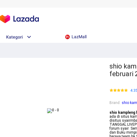
LazMall
Kategori
shio kam
februari 
4.3
Brand
:
shio kam
shio kampleng 
ada di situs ka
disitus syairm
TANGGAL LIVEPER
forum syair Sem
dan Buku mimpi 
baraya team hk 