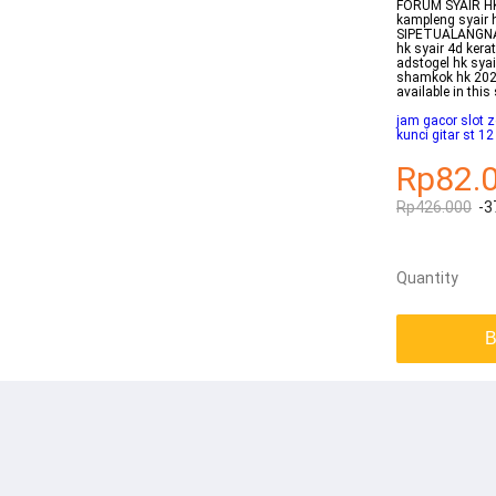
FORUM SYAIR HK 
kampleng syair 
SIPETUALANGNAG
hk syair 4d kera
adstogel hk syai
shamkok hk 202
available in this 
jam gacor slot 
kunci gitar st 1
Rp82.
Rp426.000
-3
Quantity
B