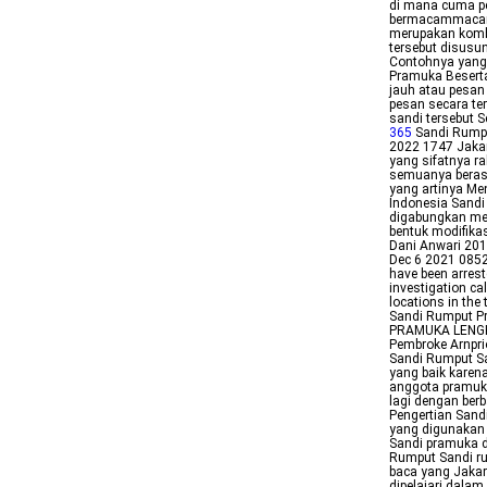
di mana cuma pe
bermacammacam 
merupakan kombin
tersebut disus
Contohnya yang
Pramuka Beserta
jauh atau pesan
pesan secara te
sandi tersebut 
365
Sandi Rumpu
2022 1747 Jakar
yang sifatnya r
semuanya berasa
yang artinya M
Indonesia Sandi
digabungkan me
bentuk modifika
Dani Anwari 201
Dec 6 2021 08520
have been arrest
investigation cal
locations in th
Sandi Rumput 
PRAMUKA LENGKAP
Pembroke Arnpr
Sandi Rumput S
yang baik karen
anggota pramuka 
lagi dengan ber
Pengertian Sand
yang digunakan
Sandi pramuka d
Rumput Sandi ru
baca yang Jakar
dipelajari dala