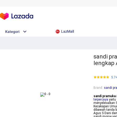
LazMall
Kategori
sandi pr
lengkap A
5.7
Brand
:
sandi pr
sandi pramuka
terpercaya
yaitu
menyelesaikan 
Kecakapan Umum 
dibawah tanda b
Agus S Dani dan
sandi morse yan