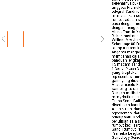
sebenarnya buka
anggota Pramuka
telegraf Sandi 
memecahkan sebu
rumput adalah 
baca dengan men
dengan mengguna
About Francis X
Behan husband of
William Mrs Jam
Scharf age 80 F
Rumput Pramuka
anggota mengasa
membahas cara 
panduan lengka
15 macam sandi
1 Sandi Morse S
yang diciptakan
representasi hu
garis yang disu
Academiaedu Pe
samping itu san
Dengan melihatn
menyebutkan jen
Turba Sandi Bal
disertakan baru 
Agus S Dani dan
representasi da
prinsip yaitu Ko
penulisan saja 
rumput kecil s
Sandi Rumput P
Pramuka Lengkap
Genealogy Genic