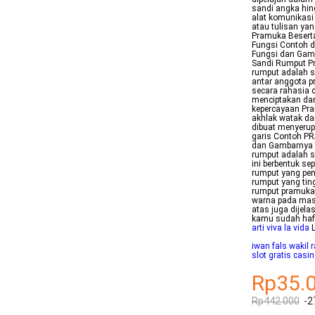
sandi angka hin
alat komunikasi
atau tulisan ya
Pramuka Besert
Fungsi Contoh 
Fungsi dan Gam
Sandi Rumput P
rumput adalah s
antar anggota 
secara rahasia d
menciptakan da
kepercayaan Pr
akhlak watak d
dibuat menyerupa
garis Contoh P
dan Gambarnya 
rumput adalah s
ini berbentuk se
rumput yang pen
rumput yang tin
rumput pramuka
warna pada mas
atas juga dijela
kamu sudah haf
arti viva la vida
L
iwan fals wakil r
slot gratis casi
Rp35.
Rp442.000
-2