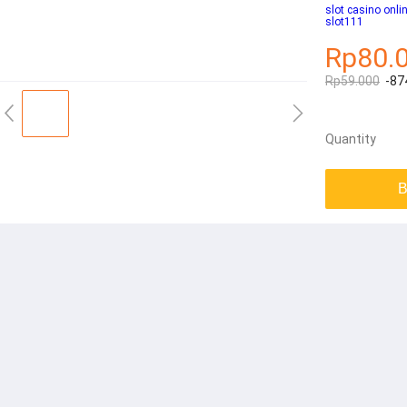
slot casino onli
slot111
Rp80.
Rp59.000
-87
Quantity
B