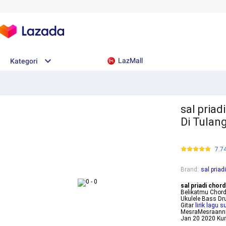
LazMall
Kategori
sal priad
Di Tulan
7.7
Brand
:
sal priad
sal priadi chord
Belikatmu Chord
Ukulele Bass Dru
Gitar
lirik lagu 
MesraMesraannya 
Jan 20 2020 Kunc