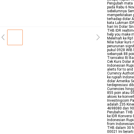
Pengubah mata u
pada Rabu 6 Nov
sebelumnya Seme
memperkirakan p
terhadap dolar 
kata Lukman IDR
hari Ini Dolar S
THB IDR realtime
help you make m
Melemah ke Rp15
Nilai tukar kur
penurunan signi
pukul 0928 WIB 
sebanyak 88 poi
Transaksi BI Ba
Cek Kurs Dolar A
Indonesian Rupia
alerts for to an
Currency Author
ke rupiah Indone
dolar Amerika S
terdepresiasi d
Currencies hingg
855 poin atau 0
akses ke konvert
Investingcom Pa
adalah 235 Kiner
4698080 dan 90 
Perubahan THB k
ke IDR Konversi
Indonesian Rupi
from Indonesian 
THB dalam 30 ha
00021 Ini berar