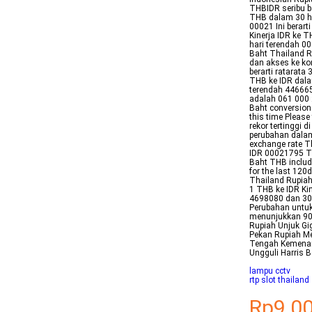
THBIDR seribu ba
THB dalam 30 ha
00021 Ini berar
Kinerja IDR ke T
hari terendah 00
Baht Thailand R
dan akses ke kon
berarti ratarat
THB ke IDR dala
terendah 446665
adalah 061 000 
Baht conversion 
this time Please
rekor tertinggi
perubahan dalam
exchange rate T
IDR 00021795 TH
Baht THB includi
for the last 120
Thailand Rupiah
1 THB ke IDR Kin
4698080 dan 30 
Perubahan untuk
menunjukkan 90 
Rupiah Unjuk Gi
Pekan Rupiah Me
Tengah Kemenan
Ungguli Harris 
lampu cctv
rtp slot thailand
Rp9.0