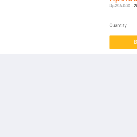
Rp296.000
-2
Quantity
B