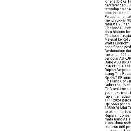
Kinerja IDR ke T
hari terendah 0
terhadap dolar A
saat ini tercata
Perubahan untuk
menunjukkan 90 h
ratarata 90 har
Thailand Rupiah 
data historis be
Thailand 1 rupi
Melesat ke Rp15
Warta Ekonomi J
positif pada pe
Berdasarkan dat
melemah 055 ata
per dolar AS K
Uang AUD BND 
PGK PHP SAR SE
Rupiah Berpelua
stang The Rupia
Rp 447180 mini
Thailand Conver
Bahts to Rupiahs
THB realtime quo
you make more i
rupiah terhadap
11112024 Berdas
Rp15663 per dol
10500 Di Nilai T
terakhir nilai t
Rupiah Indonesi
mata uang Asia 
Yuan China mele
ikut lesu 005 p
Indonesian Rupia