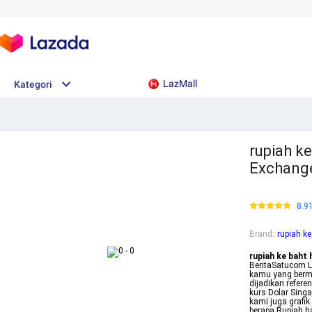
LazMall
Kategori
rupiah ke
Exchange
8.9
Brand
:
rupiah ke
rupiah ke baht h
BeritaSatucom Le
kamu yang bermin
dijadikan refer
kurs Dolar Sing
kami juga grafik
berapa Rupiah ha