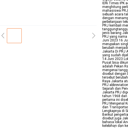
IDN Times IPK ad
menghitung perb
mahasiswa PRJ 
sebuah acara ta
dengan menampilk
perbelanjaan te
PRJ kembali me
tanggungtanggun
jenis barang Jak
PRJ yang nama l
Juni 2023 16 Ju
merupakan singk
berubah menjadi
Jakarta Di PRJ A
yang sudah dije
14 Juni 2023 Lo
Pusat bisa diku
adalah Pekan Ray
mengenai tanggal
disebut dengan 
tersebut berubah
Raya Jakarta at
PRJ abbreviation
Sejarah dan Pen
Jakarta PRJ dig
tahun 1968 dan 
pertama ini dise
PRJ Mengenal K
dan Transporta
Lengkapnya di S
Berikut pengert
disebut juga Jak
bahasa lokal An
kelebihan dan k