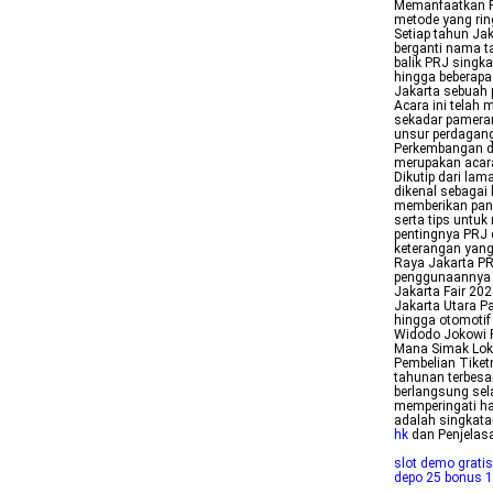
Memanfaatkan P
metode yang rin
Setiap tahun Ja
berganti nama ta
balik PRJ singk
hingga beberapa
Jakarta sebuah 
Acara ini telah 
sekadar pameran
unsur perdagan
Perkembangan d
merupakan acara
Dikutip dari lam
dikenal sebagai
memberikan pand
serta tips untu
pentingnya PRJ 
keterangan yang
Raya Jakarta PR
penggunaannya 
Jakarta Fair 20
Jakarta Utara P
hingga otomotif
Widodo Jokowi P
Mana Simak Lok
Pembelian Tiket
tahunan terbesa
berlangsung sel
memperingati ha
adalah singkata
hk
dan Penjelas
slot demo gratis
depo 25 bonus 