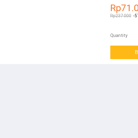
Rp71.
Rp237.000
-5
Quantity
B