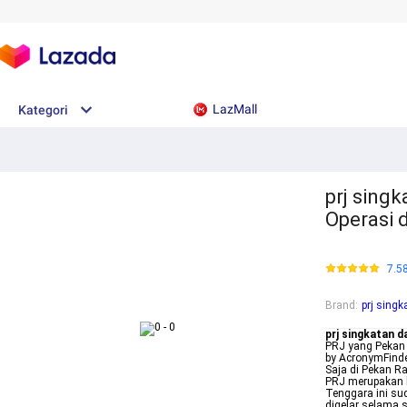
LazMall
Kategori
prj sing
Operasi 
7.5
Brand
:
prj singk
prj singkatan da
PRJ yang Pekan 
by AcronymFind
Saja di Pekan Ra
PRJ merupakan k
Tenggara ini su
digelar selama s