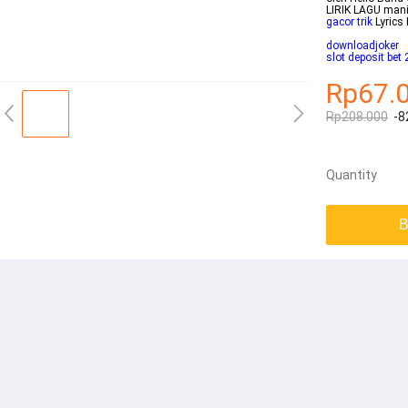
LIRIK LAGU mani
gacor trik
Lyrics
downloadjoker
slot deposit bet
Rp67.
Rp208.000
-8
Quantity
B