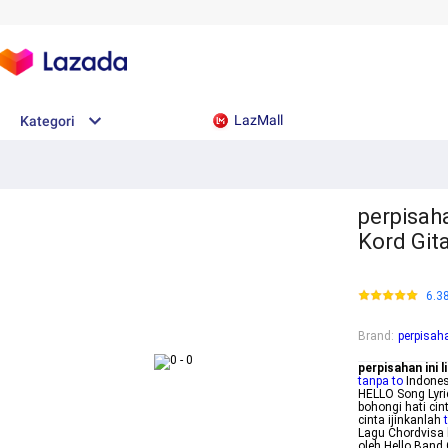
LazMall
Kategori
perpisaha
Kord Git
6.3
Brand
:
perpisahan
perpisahan ini li
tanpa to
Indones
HELLO Song Lyric
bohongi hati ci
cinta ijinkanlah
Lagu Chordvisa l
oleh Hello Band 