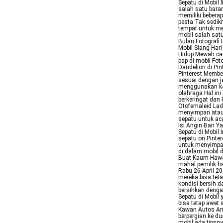
Sepatu di Mobil
salah satu bara
memiliki beberap
pesta Tak sedik
tempat untuk me
mobil salah satu
Bulan Fotografi 
Mobil Siang Har
Hidup Mewah car
pap di mobil Foto
Dandelion di Pin
Pinterest Memb
sesuai dengan j
menggunakan ka
olahraga Hal in
berkeringat dan
Otofemaleid Lad
menyimpan atau
sepatu untuk ac
Isi Angin Ban Ya
Sepatu di Mobil 
sepatu on Pint
untuk menyimpa
di dalam mobil 
Buat Kaum Hawa 
mahal pemilik h
Rabu 26 April 20
mereka bisa tet
kondisi bersih 
bersihkan denga
Sepatu di Mobil
bisa tetap awet 
Kawan Autos An
berpergian ke d
mobil ada tipsn