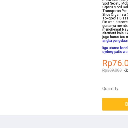
Spot Sepatu Mob
Sepatu Mobil Ra
Transparan Pen
Shoe Organizer 
Tokopedia Biasa
Pin was discover
gunanya membawa
menghemat biaya
alternatif kala
juga harus tau 
angka pengeluar
liga utama banda
sydney paito wa
Rp76.
Rp309.000
-3
Quantity
B