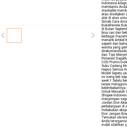
Indonesia Adap
membantu Anda 
stackable memb
atau diselipkan
alat di atas un
Simak Cara Ama
BukaReview Buka
di Bulan Septem
bisa cari dan b
berbagai macam 
menarik Artikel 
seperti dari bah
wanita yang ge
direkomendasik
dan Tips Menyim
Pinterest Dapat
COD Promo Disko
Suku Cadang Mob
Hapus Semua Hasi
Model Sepatu y
ini iseng beli s
awet 1 Selalu b
tanpa mengguna
kelembabannya 4
Untuk Masalah S
Shopee Indonesi
menyimpan segud
Jordan Dior Akan
perbelanjaan di 
melakukan ekspe
Dior Jangan Bia
Temukan ide kre
Anda terorganis
mobil silahkan 