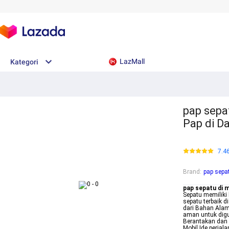
LazMall
Kategori
pap sepat
Pap di D
7.4
Brand
:
pap sepat
pap sepatu di m
Sepatu memilik
sepatu terbaik d
dari Bahan Alam
aman untuk digu
Berantakan dan 
Mobil Ide perjal