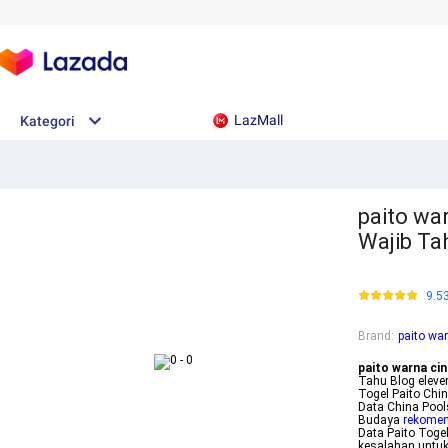
LazMall
Kategori
paito wa
Wajib Ta
9.5
Brand
:
paito wa
paito warna cin
Tahu Blog eleve
Togel Paito Chi
Data China Pool
Budaya
rekomen
Data Paito Toge
kesalahan untuk