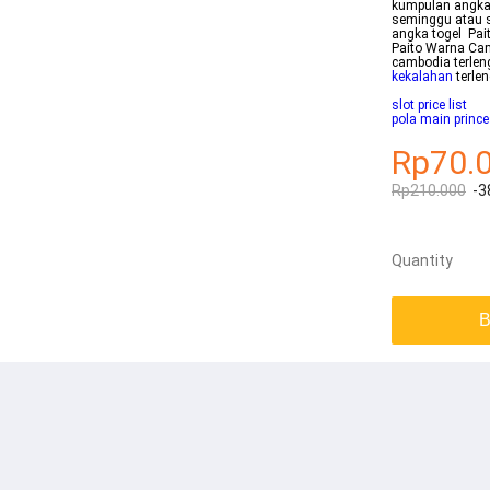
kumpulan angkaa
seminggu atau s
angka togel Pai
Paito Warna Ca
cambodia terlen
kekalahan
terle
slot price list
pola main prince
Rp70.
Rp210.000
-3
Quantity
B