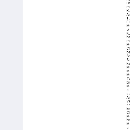
Dm
me
Ku
A
1 
E
M
ol
K
be
m
M
Ch
be
Se
Sa
ka
M
Me
M
Tu
bi
M
di
sa
Am
Ve
s
ke
C
Me
bi
M
di