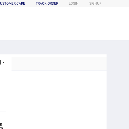
USTOMER CARE
TRACK ORDER
LOGIN
SIGNUP
 -
 B
Am