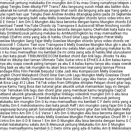
 menusuk jantung melukaiku Em mungkin Am D ku mau Orang rumahnya telepon 
gkap Tengku Dewi dikutip FYP Trans7 Aku langsung suruh mbak aku balikin dulu
akanak ke rumah maksudnya jangan lihat nanti dia bingung ada apa Yang gede 
lai ngerti kan ujar Tengku Dewi Andrew Andika ditangkap polisi pada 26 Septembe
24 dengan barang bukti sabu Melly Goeslaw Mungkin chords lyrics video Intro A
G E Verse 1 Am Dm G Mungkin Aku bisa bercinta dengan kamu Mungkin chords Ed
wnload Tweet YouTube Chords Up Transpose 0 Autoscroll When finishing scrolli
roll from AmMunDmgkiGn aku bisa bercinta dengan kamu CKeFndati kata kata m
elalu DmMenEusuk jantung melukai ku AmMunDmgkiGn ku mau memaafkan mu
mbali CDeFmi cinta yang ada di hatiku Chord Gitar Lagu Mungkin Potret Melly
eslaw Mungkin Sang Fajar Melly Goeslaw Mungkin chords lyrics video chords ver 
toscroll 1 Column Text size Transpose 0 Melly Goeslaw Mungkin Mun gki n aku b
rcinta dengan kamu Ke ndati kata kata mu selalu Men usuk jantung melukai ku M
i n ku mau memaafkan mu kembali De mi cinta yang ada di hatiku Mel uluruskan
 dari kata pisah TRIBUNVIDEOCOM Berikut chord dan lirik lagu JRocks Ya Aku
tikel ini dikutip dari laman Ultimate Tabs Guitar intro A EFmEG A A Bm kalau kamu
nya aku siapa cowok paling tampan ya aku E A kalau kamu tanya aku siapa cowo
ling baik ya aku tak mungkin ku akan bisa mencaricari lagi yang lainnya Prinsa
ndagie Rilis Film Pendek Berjudul Coba Jadi Aku Kompascom Melly Goeslaw
ngkin Chord Malaykord Chord Gitar Dan Lirik Lagu Mungkin Melly Goeslaw Chord
tret Mungkin Melly Goeslaw Kunci Gitar Kunci Gitar Lagu Aku Harus Jujur Kerispati
k Bisa Lagi 412 Likes TikTok video from DRtriplex drtriplex Pelajari chord gitar lag
nya Kamu Yang Bisa dan tutorial gitar akustik untuk memainkan lagu ini dengan
ncar Temukan lirik lagu dan chord gitar yang membuat kamu tergilagila CapCut
ketband akustik gitarakustik chordgitar liriklagu videolirik mungkin Dm G aku bisa
rcinta dengan kamu C F kendati kata katamu selalu Dm E menusuk jantung
elukaiku Am mungkin Dm G ku mau memaafkan mu kembali C F demi cinta yang 
 hatiku Dm E meloloskanmu dari kata pisah Reff I Am mungkin sang fajar Dm G d
yapsayap burung patah SonoraBangkaId Chord kunci gitar dan lirik Mungkin Melly
eslaw Intro Am Dm C G E Verse 1 Am Dm G Mungkin Aku bisa bercinta dengan k
F Kendati katakatamu selalu Melly Goeslaw Mungkin Potret Kompilasi Chord 9fr 1 
 Intro Em Am G D B Verse 1 Em Am D Mungkin Aku bisa bercinta dengan kamu G 
endati katakatamu selalu Am B Menusuk jantung Melukaiku Em Am D Mungkin
umau memaafkanmu kembali G C Demi cinta yang ada di hatiku Am B Meloloska