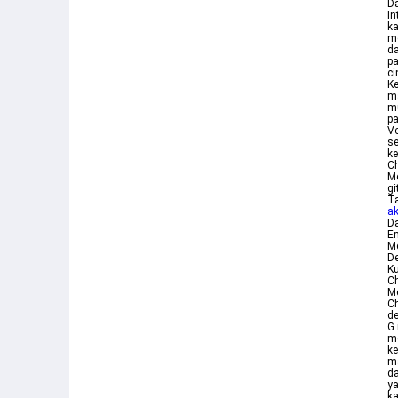
Da
In
k
m
da
pa
ci
Ke
m
mu
pa
Ve
s
ke
C
Me
gi
Ta
ak
Da
Em
M
De
Ku
C
Me
Ch
d
G
me
k
m
da
ya
k