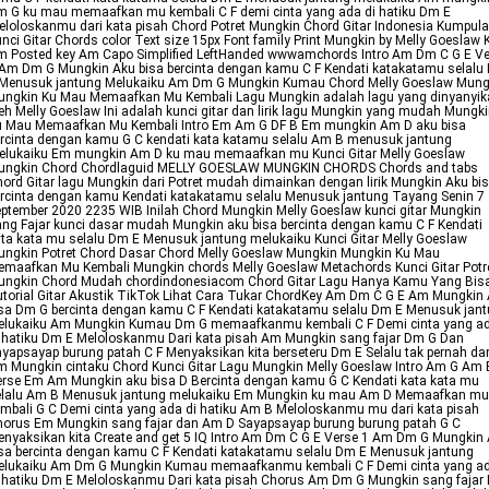
 G ku mau memaafkan mu kembali C F demi cinta yang ada di hatiku Dm E
loloskanmu dari kata pisah Chord Potret Mungkin Chord Gitar Indonesia Kumpul
nci Gitar Chords color Text size 15px Font family Print Mungkin by Melly Goeslaw 
m Posted key Am Capo Simplified LeftHanded wwwamchords Intro Am Dm C G E Ve
Am Dm G Mungkin Aku bisa bercinta dengan kamu C F Kendati katakatamu selalu
 Menusuk jantung Melukaiku Am Dm G Mungkin Kumau Chord Melly Goeslaw Mung
ungkin Ku Mau Memaafkan Mu Kembali Lagu Mungkin adalah lagu yang dinyanyik
eh Melly Goeslaw Ini adalah kunci gitar dan lirik lagu Mungkin yang mudah Mungk
u Mau Memaafkan Mu Kembali Intro Em Am G DF B Em mungkin Am D aku bisa
rcinta dengan kamu G C kendati kata katamu selalu Am B menusuk jantung
elukaiku Em mungkin Am D ku mau memaafkan mu Kunci Gitar Melly Goeslaw
ungkin Chord Chordlaguid MELLY GOESLAW MUNGKIN CHORDS Chords and tabs
ord Gitar lagu Mungkin dari Potret mudah dimainkan dengan lirik Mungkin Aku bi
rcinta dengan kamu Kendati katakatamu selalu Menusuk jantung Tayang Senin 7
ptember 2020 2235 WIB Inilah Chord Mungkin Melly Goeslaw kunci gitar Mungkin
ng Fajar kunci dasar mudah Mungkin aku bisa bercinta dengan kamu C F Kendati
ta kata mu selalu Dm E Menusuk jantung melukaiku Kunci Gitar Melly Goeslaw
ungkin Potret Chord Dasar Chord Melly Goeslaw Mungkin Mungkin Ku Mau
maafkan Mu Kembali Mungkin chords Melly Goeslaw Metachords Kunci Gitar Potr
ungkin Chord Mudah chordindonesiacom Chord Gitar Lagu Hanya Kamu Yang Bis
torial Gitar Akustik TikTok Lihat Cara Tukar ChordKey Am Dm C G E Am Mungkin
sa Dm G bercinta dengan kamu C F Kendati katakatamu selalu Dm E Menusuk jan
elukaiku Am Mungkin Kumau Dm G memaafkanmu kembali C F Demi cinta yang a
 hatiku Dm E Meloloskanmu Dari kata pisah Am Mungkin sang fajar Dm G Dan
yapsayap burung patah C F Menyaksikan kita berseteru Dm E Selalu tak pernah d
 Mungkin cintaku Chord Kunci Gitar Lagu Mungkin Melly Goeslaw Intro Am G Am 
rse Em Am Mungkin aku bisa D Bercinta dengan kamu G C Kendati kata kata mu
elalu Am B Menusuk jantung melukaiku Em Mungkin ku mau Am D Memaafkan mu
mbali G C Demi cinta yang ada di hatiku Am B Meloloskanmu mu dari kata pisah
horus Em Mungkin sang fajar dan Am D Sayapsayap burung burung patah G C
nyaksikan kita Create and get 5 IQ Intro Am Dm C G E Verse 1 Am Dm G Mungkin
sa bercinta dengan kamu C F Kendati katakatamu selalu Dm E Menusuk jantung
elukaiku Am Dm G Mungkin Kumau memaafkanmu kembali C F Demi cinta yang a
 hatiku Dm E Meloloskanmu Dari kata pisah Chorus Am Dm G Mungkin sang fajar