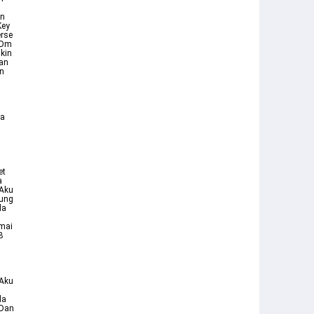
an
Key
rse
 Dm
kin
an
in
sa
et
a
 Aku
tung
da
amai
B
 Aku
da
 Dan