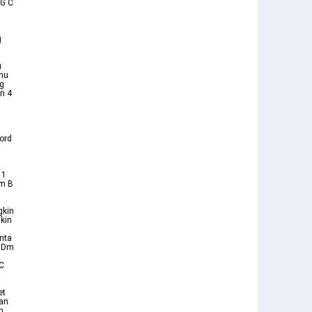
 G C
a
g
u
mu
ng
n 4
u
ord
 1
Am B
D
gkin
kin
nta
m Dm
 C
u
et
gan
n