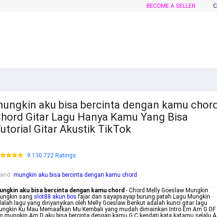
BECOME A SELLER
C
ungkin aku bisa bercinta dengan kamu chord
hord Gitar Lagu Hanya Kamu Yang Bisa
utorial Gitar Akustik TikTok
9.130.722 Ratings
rand
:
mungkin aku bisa bercinta dengan kamu chord
ungkin aku bisa bercinta dengan kamu chord
- Chord Melly Goeslaw Mungkin
ungkin sang
slot88 akun bos
fajar dan sayapsayap burung patah Lagu Mungkin
alah lagu yang dinyanyikan oleh Melly Goeslaw Berikut adalah kunci gitar lagu
ungkin Ku Mau Memaafkan Mu Kembali yang mudah dimainkan Intro Em Am G DF
 mungkin Am D aku bisa bercinta dengan kamu G C kendati kata katamu selalu 