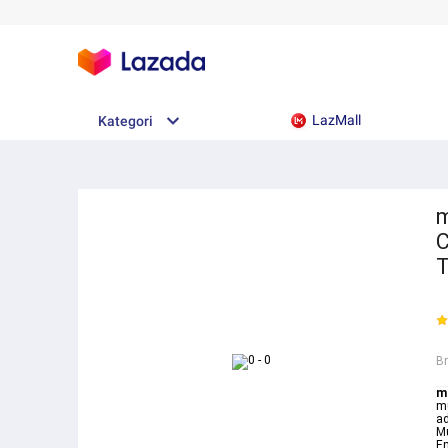
LazMall
Kategori
m
C
T
B
m
m
ad
M
Em