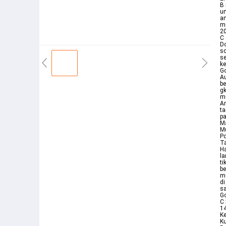
B
un
an
mu
20
C 
Do
sc
s
ke
Go
Au
be
gk
mu
Ar
ta
pa
Ma
Mu
Po
Ta
Ha
la
ti
be
m
di
sa
Go
C 
14
K
K