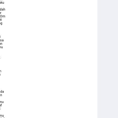
aku
udah
r
m Dm
it
ng
u
1
isa
un
mu
k
h
u
ada
an
amu
of
C
nmu