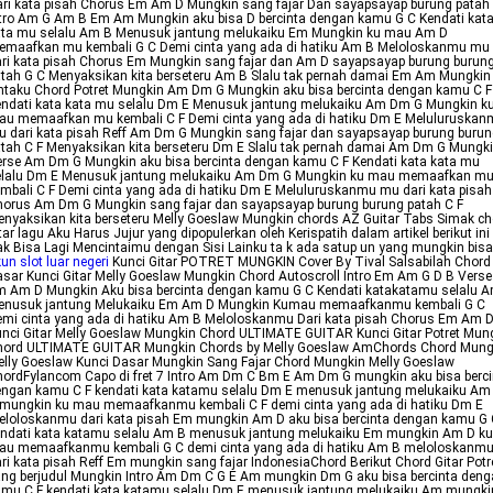
ri kata pisah Chorus Em Am D Mungkin sang fajar Dan sayapsayap burung patah
tro Am G Am B Em Am Mungkin aku bisa D bercinta dengan kamu G C Kendati kat
ata mu selalu Am B Menusuk jantung melukaiku Em Mungkin ku mau Am D
emaafkan mu kembali G C Demi cinta yang ada di hatiku Am B Meloloskanmu mu
ri kata pisah Chorus Em Mungkin sang fajar dan Am D sayapsayap burung burun
tah G C Menyaksikan kita berseteru Am B Slalu tak pernah damai Em Am Mungkin
ntaku Chord Potret Mungkin Am Dm G Mungkin aku bisa bercinta dengan kamu C F
ndati kata kata mu selalu Dm E Menusuk jantung melukaiku Am Dm G Mungkin k
au memaafkan mu kembali C F Demi cinta yang ada di hatiku Dm E Meluluruskan
 dari kata pisah Reff Am Dm G Mungkin sang fajar dan sayapsayap burung buru
tah C F Menyaksikan kita berseteru Dm E Slalu tak pernah damai Am Dm G Mungki
rse Am Dm G Mungkin aku bisa bercinta dengan kamu C F Kendati kata kata mu
elalu Dm E Menusuk jantung melukaiku Am Dm G Mungkin ku mau memaafkan m
mbali C F Demi cinta yang ada di hatiku Dm E Meluluruskanmu mu dari kata pisah
horus Am Dm G Mungkin sang fajar dan sayapsayap burung burung patah C F
nyaksikan kita berseteru Melly Goeslaw Mungkin chords AZ Guitar Tabs Simak ch
tar lagu Aku Harus Jujur yang dipopulerkan oleh Kerispatih dalam artikel berikut ini
k Bisa Lagi Mencintaimu dengan Sisi Lainku ta k ada satup un yang mungkin bisa
un slot luar negeri
Kunci Gitar POTRET MUNGKIN Cover By Tival Salsabilah Chord
sar Kunci Gitar Melly Goeslaw Mungkin Chord Autoscroll Intro Em Am G D B Verse
 Am D Mungkin Aku bisa bercinta dengan kamu G C Kendati katakatamu selalu 
enusuk jantung Melukaiku Em Am D Mungkin Kumau memaafkanmu kembali G C
mi cinta yang ada di hatiku Am B Meloloskanmu Dari kata pisah Chorus Em Am 
nci Gitar Melly Goeslaw Mungkin Chord ULTIMATE GUITAR Kunci Gitar Potret Mun
hord ULTIMATE GUITAR Mungkin Chords by Melly Goeslaw AmChords Chord Mung
lly Goeslaw Kunci Dasar Mungkin Sang Fajar Chord Mungkin Melly Goeslaw
ordFylancom Capo di fret 7 Intro Am Dm C Bm E Am Dm G mungkin aku bisa berci
engan kamu C F kendati kata katamu selalu Dm E menusuk jantung melukaiku A
 mungkin ku mau memaafkanmu kembali C F demi cinta yang ada di hatiku Dm E
loloskanmu dari kata pisah Em mungkin Am D aku bisa bercinta dengan kamu G
endati kata katamu selalu Am B menusuk jantung melukaiku Em mungkin Am D ku
au memaafkanmu kembali G C demi cinta yang ada di hatiku Am B meloloskanm
ri kata pisah Reff Em mungkin sang fajar IndonesiaChord Berikut Chord Gitar Potr
ng berjudul Mungkin Intro Am Dm C G E Am mungkin Dm G aku bisa bercinta den
amu C F kendati kata katamu selalu Dm E menusuk jantung melukaiku Am mungki