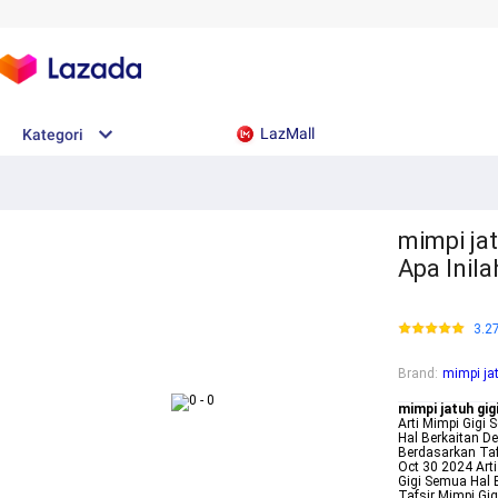
LazMall
Kategori
mimpi jat
Apa Inil
3.2
Brand
:
mimpi jat
mimpi jatuh gig
Arti Mimpi Gigi 
Hal Berkaitan De
Berdasarkan Taf
Oct 30 2024 Art
Gigi Semua Hal 
Tafsir Mimpi Gig