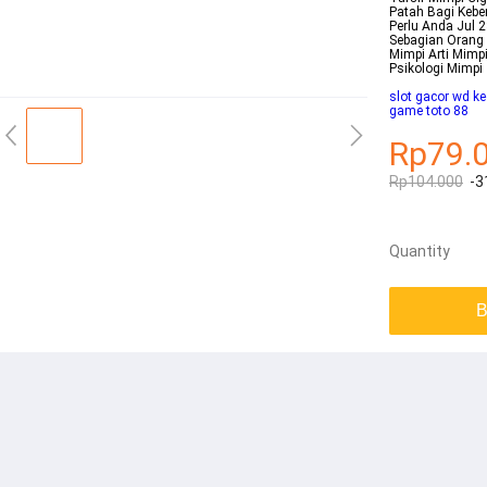
Patah Bagi Keber
Perlu Anda Jul 
Sebagian Orang 
Mimpi Arti Mimp
Psikologi Mimpi
slot gacor wd ke
game toto 88
Rp79.
Rp104.000
-3
Quantity
B