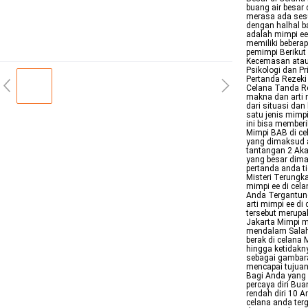
buang air besar 
merasa ada sesu
dengan halhal b
adalah mimpi ee 
memiliki bebera
pemimpi Berikut
Kecemasan atau 
Psikologi dan P
Pertanda Rezeki 
Celana Tanda R
makna dan arti 
dari situasi da
satu jenis mimp
ini bisa member
Mimpi BAB di ce
yang dimaksud a
tantangan 2 Aka
yang besar dim
pertanda anda ti
Misteri Terungka
mimpi ee di cela
Anda Tergantung
arti mimpi ee di
tersebut merup
Jakarta Mimpi 
mendalam Salah 
berak di celana
hingga ketidak
sebagai gambar
mencapai tujuan
Bagi Anda yang b
percaya diri Bua
rendah diri 10 A
celana anda ter