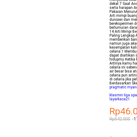
dekat 7 Saat An
serta harapan An
Pakaian Menurut
Arti mimpi buang
duniawi dan mer
bereksperimen de
berlumuran darah
14 Arti Mimpi B
Paling Lengkap 
memberikan bany
namun juga akan
kesempatan kali
celana 1 Membua
dapat diartikan
hidupmu Ketika 
Artinya kamu ha
celana ini sebe
air besar bisa a
celana pun arti
di celana jika p
Berdasarkan Ske
pragmatic mya
klasmin liga sp
layarkaca21
Rp46.
Rp542.000
-1