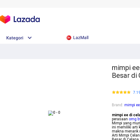
LazMall
Kategori
mimpi ee
Besar di
7.1
Brand
:
mimpi ee
mimpi ee di cel
perasaan
omg by
Mimpi yang mun
ini memiliki ar
makna menarik m
Arti Mimpi Celan
Besar di Celana