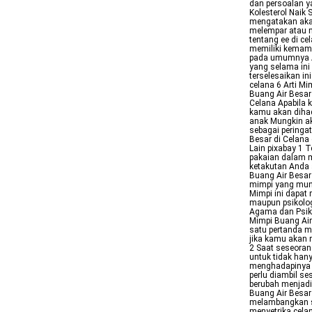
dan persoalan 
Kolesterol Naik
mengatakan aka
melempar atau m
tentang ee di c
memiliki kemamp
pada umumnya Ar
yang selama ini
terselesaikan in
celana 6 Arti Mi
Buang Air Besar
Celana Apabila 
kamu akan diha
anak Mungkin ak
sebagai peringa
Besar di Celana
Lain pixabay 1 
pakaian dalam 
ketakutan Anda 
Buang Air Besar
mimpi yang mung
Mimpi ini dapat 
maupun psikolog
Agama dan Psiko
Mimpi Buang Air 
satu pertanda 
jika kamu akan 
2 Saat seseoran
untuk tidak han
menghadapinya 
perlu diambil s
berubah menjadi 
Buang Air Besar
melambangkan s
menyetrika cela