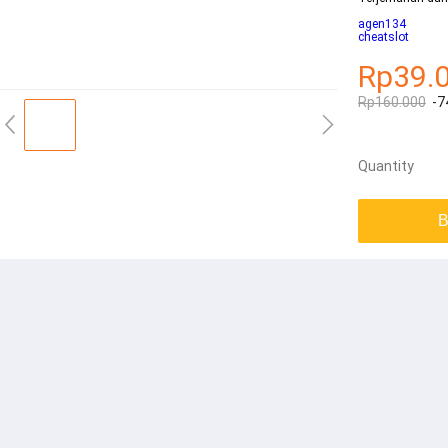
agen134
cheatslot
Rp39.
Rp160.000
-7
Quantity
B