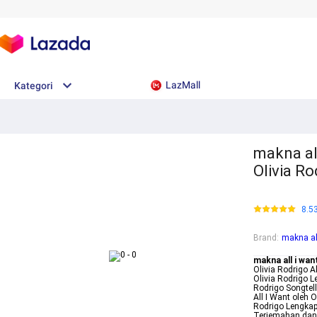
LazMall
Kategori
makna all
Olivia R
8.5
Brand
:
makna al
makna all i wan
Olivia Rodrigo A
Olivia Rodrigo L
Rodrigo Songtel
All I Want oleh 
Rodrigo Lengkap L
Terjemahan da