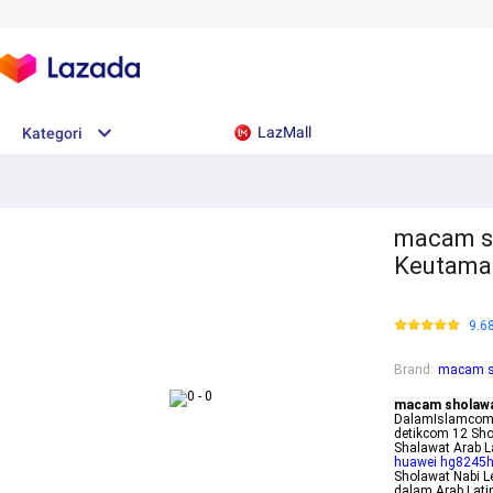
LazMall
Kategori
macam sh
Keutama
9.6
Brand
:
macam sh
macam sholawa
DalamIslamco
detikcom 12 Sho
Shalawat Arab L
huawei hg8245
Sholawat Nabi L
dalam Arab Lati