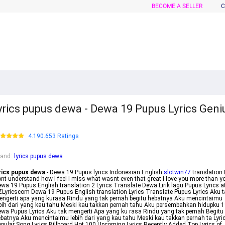
BECOME A SELLER
C
yrics pupus dewa - Dewa 19 Pupus Lyrics Geni
4.190.653 Ratings
rand
:
lyrics pupus dewa
rics pupus dewa
- Dewa 19 Pupus lyrics Indonesian English
slotwin77
translation 
nt understand how I feel I miss what wasnt even that great I love you more than y
wa 19 Pupus English translation 2 Lyrics Translate Dewa Lirik lagu Pupus Lyrics a
Lyricscom Dewa 19 Pupus English translation Lyrics Translate Pupus Lyrics Aku t
ngerti apa yang kurasa Rindu yang tak pernah begitu hebatnya Aku mencintaimu
bih dari yang kau tahu Meski kau takkan pernah tahu Aku persembahkan hidupku 
wa Pupus Lyrics Aku tak mengerti Apa yang ku rasa Rindu yang tak pernah Begitu
batnya Aku mencintaimu lebih dari yang kau tahu Meski kau takkan pernah ta Lyri
pular Song Lyrics Billboard Hot 100 Upcoming Lyrics Recently Added Top Lyrics of