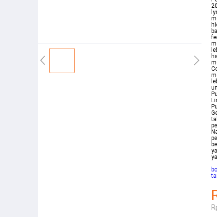
20
ly
me
hi
ba
fe
me
le
hi
me
Co
me
le
un
Pu
Li
P
Ge
ta
pe
Na
pe
be
ya
ya
bo
ta
R