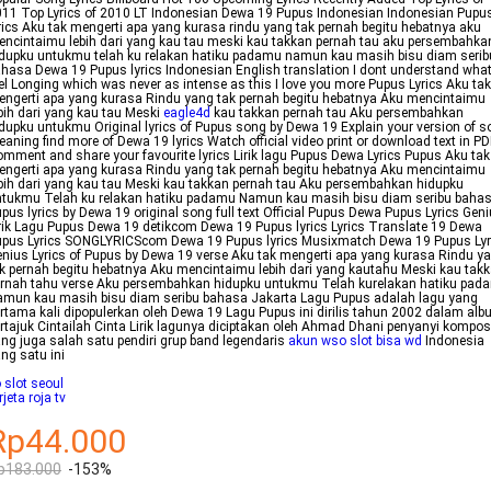
11 Top Lyrics of 2010 LT Indonesian Dewa 19 Pupus Indonesian Indonesian Pupu
rics Aku tak mengerti apa yang kurasa rindu yang tak pernah begitu hebatnya aku
ncintaimu lebih dari yang kau tau meski kau takkan pernah tau aku persembahka
dupku untukmu telah ku relakan hatiku padamu namun kau masih bisu diam serib
hasa Dewa 19 Pupus lyrics Indonesian English translation I dont understand what
el Longing which was never as intense as this I love you more Pupus Lyrics Aku tak
ngerti apa yang kurasa Rindu yang tak pernah begitu hebatnya Aku mencintaimu
bih dari yang kau tau Meski
eagle4d
kau takkan pernah tau Aku persembahkan
dupku untukmu Original lyrics of Pupus song by Dewa 19 Explain your version of 
aning find more of Dewa 19 lyrics Watch official video print or download text in PD
mment and share your favourite lyrics Lirik lagu Pupus Dewa Lyrics Pupus Aku tak
ngerti apa yang kurasa Rindu yang tak pernah begitu hebatnya Aku mencintaimu
bih dari yang kau tau Meski kau takkan pernah tau Aku persembahkan hidupku
tukmu Telah ku relakan hatiku padamu Namun kau masih bisu diam seribu baha
pus lyrics by Dewa 19 original song full text Official Pupus Dewa Pupus Lyrics Gen
rik Lagu Pupus Dewa 19 detikcom Dewa 19 Pupus lyrics Lyrics Translate 19 Dewa
upus Lyrics SONGLYRICScom Dewa 19 Pupus lyrics Musixmatch Dewa 19 Pupus Lyr
nius Lyrics of Pupus by Dewa 19 verse Aku tak mengerti apa yang kurasa Rindu y
k pernah begitu hebatnya Aku mencintaimu lebih dari yang kautahu Meski kau tak
rnah tahu verse Aku persembahkan hidupku untukmu Telah kurelakan hatiku pad
mun kau masih bisu diam seribu bahasa Jakarta Lagu Pupus adalah lagu yang
rtama kali dipopulerkan oleh Dewa 19 Lagu Pupus ini dirilis tahun 2002 dalam al
rtajuk Cintailah Cinta Lirik lagunya diciptakan oleh Ahmad Dhani penyanyi kompos
ng juga salah satu pendiri grup band legendaris
akun wso slot bisa wd
Indonesia
ng satu ini
 slot seoul
rjeta roja tv
Rp44.000
p183.000
-153%