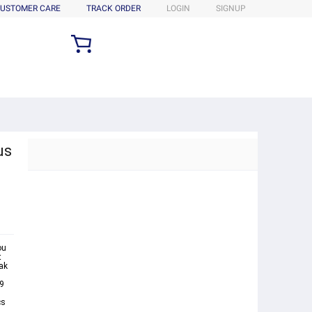
USTOMER CARE
TRACK ORDER
LOGIN
SIGNUP
us
I
ou
t
ak
19
cs