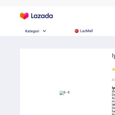
LazMall
Kategori
l
B
ly
do
De
AZ
me
le
De
he
Po