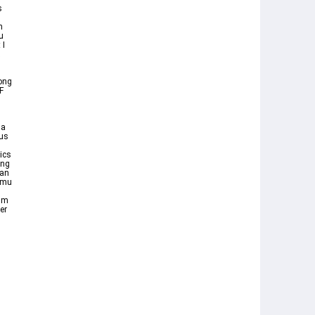
s
n
u
 I
song
F
sa
ius
ics
ang
kan
amu
bum
er