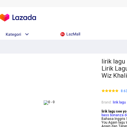
LazMall
Kategori
lirik lag
Lirik La
Wiz Khal
8.6
Brand
:
lirik lag
lirik lagu see 
bass bonanza d
Bahasa Inggris 
You Again lagu W
Again dan Terje