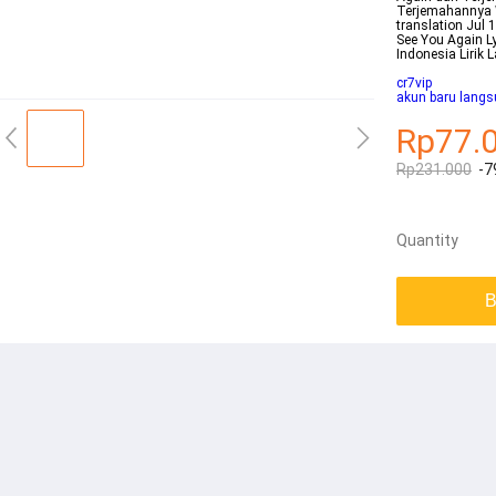
Terjemahannya W
translation Jul 
See You Again Ly
Indonesia Lirik
cr7vip
akun baru lang
Rp77.
Rp231.000
-7
Quantity
B