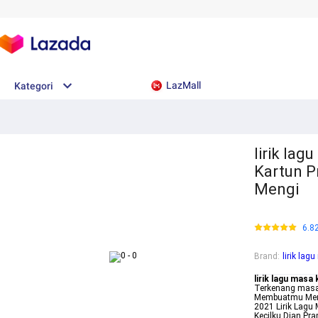
LazMall
Kategori
lirik lag
Kartun P
Mengi
6.8
Brand
:
lirik lag
lirik lagu masa 
Terkenang masam
Membuatmu Meng
2021 Lirik Lagu
Kecilku Dian Pr