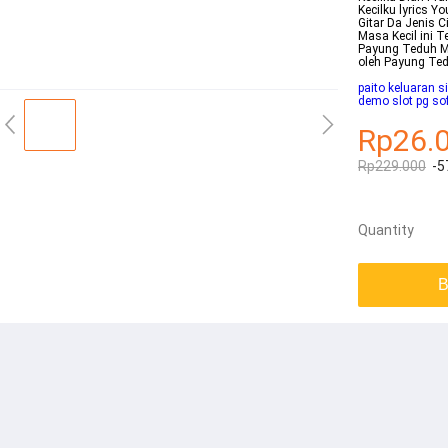
Kecilku lyrics 
Gitar Da Jenis 
Masa Kecil ini 
Payung Teduh Ma
oleh Payung Te
paito keluaran s
demo slot pg soft
Rp26.
Rp229.000
-5
Quantity
B