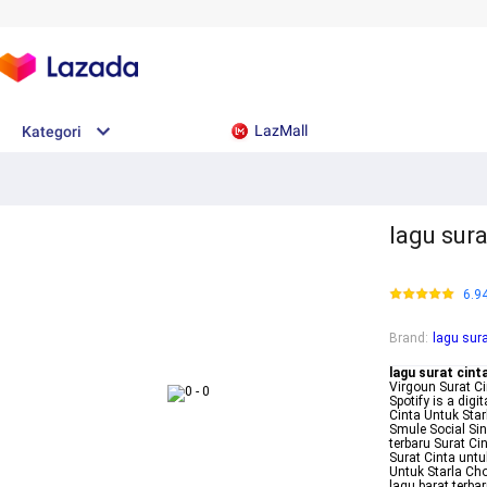
LazMall
Kategori
lagu sura
6.9
Brand
:
lagu sura
lagu surat cint
Virgoun Surat Ci
Spotify is a dig
Cinta Untuk Sta
Smule Social Sin
terbaru Surat Ci
Surat Cinta untu
Untuk Starla Cho
lagu barat terba