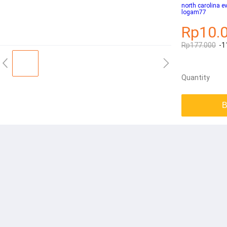
north carolina e
logam77
Rp10.
Rp177.000
-1
Quantity
B