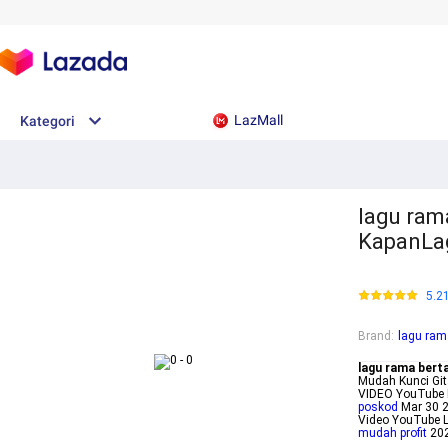
LazMall
Kategori
lagu ram
KapanLa
5.2
Brand
:
lagu ram
lagu rama bert
Mudah Kunci Gi
VIDEO YouTube 
poskod
Mar 30 2
Video YouTube 
mudah profit
202