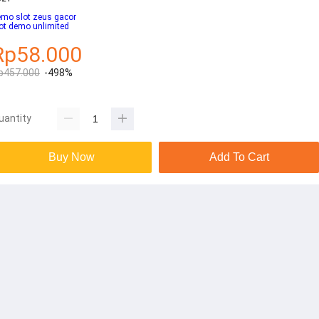
mo slot zeus gacor
ot demo unlimited
Rp58.000
p457.000
-498%
uantity
Buy Now
Add To Cart