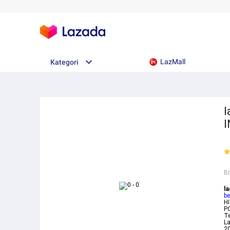
LazMall
Kategori
l
I
B
l
be
H
P
Te
L
2