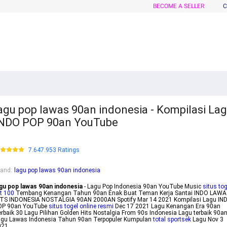
BECOME A SELLER
C
agu pop lawas 90an indonesia - Kompilasi La
NDO POP 90an YouTube
7.647.953 Ratings
rand
:
lagu pop lawas 90an indonesia
agu pop lawas 90an indonesia
- Lagu Pop Indonesia 90an YouTube Music
situs tog
t 100
Tembang Kenangan Tahun 90an Enak Buat Teman Kerja Santai INDO LAWA
ITS INDONESIA NOSTALGIA 90AN 2000AN Spotify Mar 14 2021 Kompilasi Lagu IN
OP 90an YouTube
situs togel online resmi
Dec 17 2021 Lagu Kenangan Era 90an
rbaik 30 Lagu Pilihan Golden Hits Nostalgia From 90s Indonesia Lagu terbaik 90a
agu Lawas Indonesia Tahun 90an Terpopuler Kumpulan
total sportsek
Lagu Nov 3
021