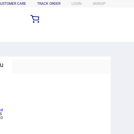
USTOMER CARE
TRACK ORDER
LOGIN
SIGNUP
gu
el
S
DO
n