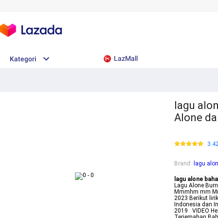
LazMall
Kategori
lagu alon
Alone da
3.4
Brand
:
lagu alo
lagu alone bah
Lagu Alone Bu
Mmmhm mm Mmmh
2023 Berikut li
Indonesia dan I
2019 VIDEO Hear
Terjemahan Baha