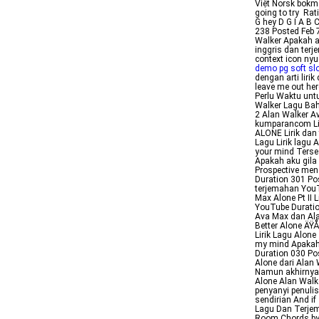
Việt Norsk bokmå
going to try Rat
G hey D G I A B 
238 Posted Feb 
Walker Apakah a
inggris dan ter
context icon nyu
demo pg soft sl
dengan arti lir
leave me out he
Perlu Waktu unt
Walker Lagu Bah
2 Alan Walker A
kumparancom Li
ALONE Lirik dan
Lagu Lirik lagu
your mind Terse
Apakah aku gila 
Prospective me
Duration 301 Po
terjemahan YouT
Max Alone Pt II 
YouTube Duratio
Ava Max dan Alan
Better Alone Ä
Lirik Lagu Alon
my mind Apakah 
Duration 030 Po
Alone dari Alan 
Namun akhirnya 
Alone Alan Wal
penyanyi penuli
sendirian And i
Lagu Dan Terjem
Room Chords by