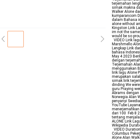
terjemahan leng
simak makna dan
Walker Alone da
kumparancom Du
dalam Bahasa in
alone without an
Kingston Lirik 
im not the same 
would be so pro
VIDEO Lirik lagu
Marshmello Alon
Lengkap Lirik d
bahasa Indonesi
May 4 2023 Berik
dengan terjemah
Terjemahan Alan
menggunakan Ba
lirik lagu Alone
merupakan salah 
simak lirik terj
dinding We were 
guru Praying wer
Abrams dengan A
Norwegia Alan W
penyanyi Swedi
YouTube Layanan
menerjemahkan b
dari 100 Feb 8 2
tentang menjala
ALONE Lirik La
Wikipedia Durat
VIDEO Duration
Columbus Pekerj
Alone Alan Walk