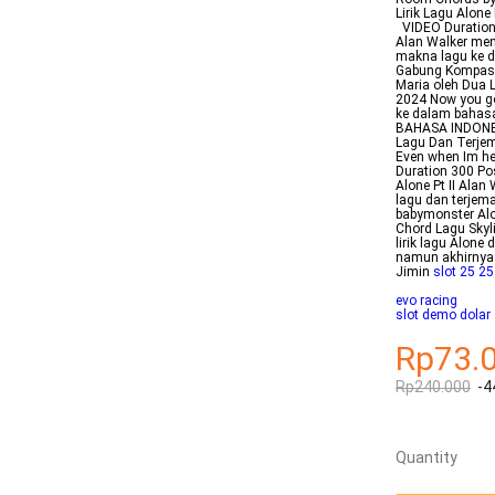
Lirik Lagu Alone
VIDEO Duration 
Alan Walker men
makna lagu ke d
Gabung Kompasco
Maria oleh Dua
2024 Now you go
ke dalam bahasa
BAHASA INDONESI
Lagu Dan Terjem
Even when Im her
Duration 300 Po
Alone Pt II Alan
lagu dan terjema
babymonster Alo
Chord Lagu Skyl
lirik lagu Alone
namun akhirnya 
Jimin
slot 25 25 
evo racing
slot demo dolar
Rp73.
Rp240.000
-4
Quantity