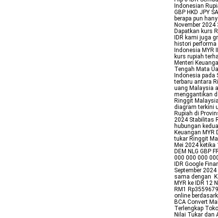
Indonesian Rup
GBP HKD JPY SA
berapa pun hany
November 2024 
Dapatkan kurs R
IDR kami juga gr
histori perform
Indonesia MYR I
kurs rupiah ter
Menteri Keuanga
Tengah Mata Uan
Indonesia pada 
terbaru antara R
uang Malaysia a
menggantikan do
Ringgit Malaysi
diagram terkini
Rupiah di Provi
2024 Stabilitas 
hubungan kedua 
Keuangan MYR Da
tukar Ringgit M
Mei 2024 ketika
DEM NLG GBP FR
000 000 000 000
IDR Google Fina
September 2024 
sama dengan Ko
MYR ke IDR 12 N
RM1 Rp3559679 R
online berdasar
BCA Convert Mal
Terlengkap Toko
Nilai Tukar dan