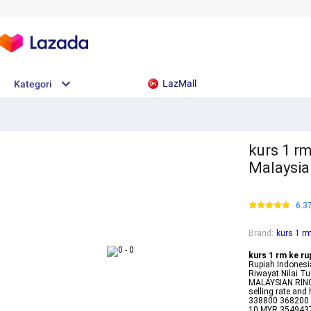
LazMall
Kategori
kurs 1 rm
Malaysia
6.3
Brand
:
kurs 1 rm
kurs 1 rm ke ru
Rupiah Indonesia
Riwayat Nilai Tu
MALAYSIAN RINGG
selling rate an
338800 368200 
10 MYR 3549437