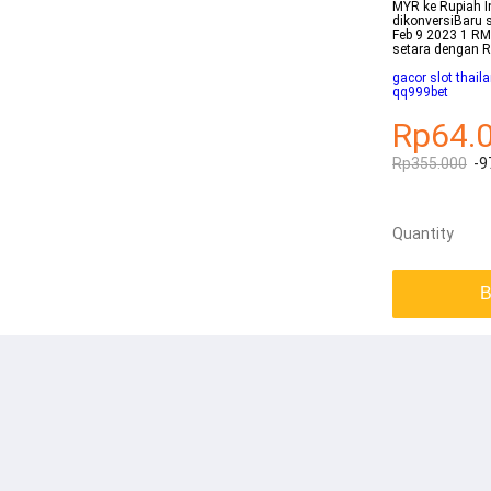
MYR ke Rupiah I
dikonversiBaru 
Feb 9 2023 1 RM
setara dengan 
gacor slot thail
qq999bet
Rp64.
Rp355.000
-9
Quantity
B