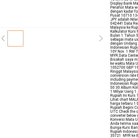
Display Bank Ma
Penafsir Mata w
dengan kadar fo
Pusat 10710 13
JPY adalah Nila
042441 Data Rea
Malaysia ke Rup
Kalkulator Kurs
Bulan 1 Tahun 5
sebagai mata ua
dengan Undang U
Indonesian Rup
10Y Nov 1 RM TO
MYR Data Center
Bisakah saya me
ke waktu Mata 
1052700 GBP 19
Ringgit Malaysi
conversion rate
including payme
Indonesian Rupi
50 30 Album Kol
1 Milyar Uang 1
Rupiah Ini Kurs
Lihat chart MAL
harga terbaru 1
Rupiah Begini C
UTC Check the cu
converter below 
Konversi Mata U
Anda terima saa
Bunga Kurs Bank
Rupiah Indonesi
35721 MYR ke ID