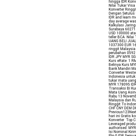
hingga IDR Konve
Nilai Tukar Vis
Konverter Ringg
Dengan Setulus H
IDR and learn m
day average wa
Kalkulasi Jarin
Surabaya 60271 
USD 100000 atau
teller BCA Nila
UANG BELI JUA
1037300 EUR 16
ringgit Malaysi
perubahan 0592
IDR JPY MYR SG
Kurs eRate 1 R
Belinya Kurs MY
Bank Mandiri Ma
Converter Weste
Indonesia untuk 
tukar mata uang
MYR 178095 IDR
Transaksi BI Ku
Mata Uang Asing
Rabu 13 Novembe
Malaysia dan R
Ringgit To Indo
CHF CNY DEM DKK
Previous123Next
hari ini Gratis 
Konverter Top Cr
Leveraged produ
authorised MYR
Isi Nominal Kir
Flip 0 IDR Semua