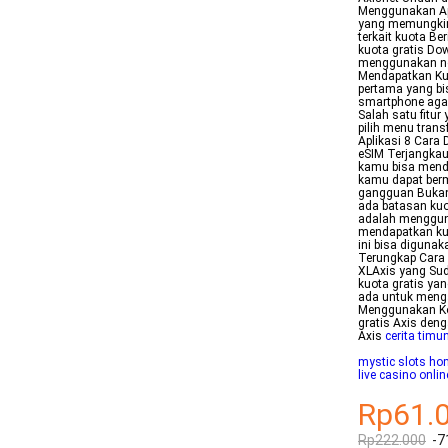
Menggunakan Apl
yang memungkin
terkait kuota B
kuota gratis Dow
menggunakan no
Mendapatkan Kuo
pertama yang bis
smartphone agar
Salah satu fitur
pilih menu trans
Aplikasi 8 Cara
eSIM Terjangka
kamu bisa mend
kamu dapat berm
gangguan Bukan 
ada batasan kuo
adalah mengguna
mendapatkan kuo
ini bisa diguna
Terungkap Cara 
XLAxis yang Sud
kuota gratis yan
ada untuk menga
Menggunakan Kod
gratis Axis de
Axis
cerita tim
mystic slots ho
live casino onlin
Rp61.
Rp222.000
-7