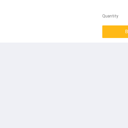
Quantity
B