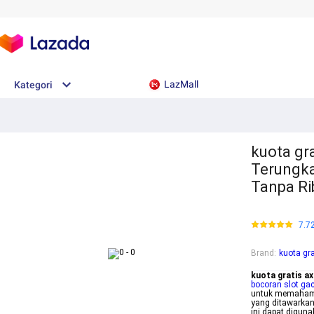
LazMall
Kategori
kuota gra
Terungka
Tanpa Ri
7.7
Brand
:
kuota gra
kuota gratis ax
bocoran slot gac
untuk memahami a
yang ditawarkan
ini dapat diguna