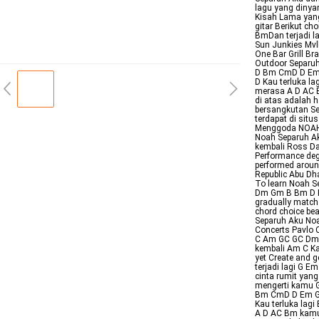
lagu yang dinya
Kisah Lama yang
gitar Berikut ch
BmDan terjadi l
Sun Junkies Mvl
One Bar Grill B
Outdoor Separuh
D Bm CmD D Em G
D Kau terluka la
merasa A D AC B
di atas adalah h
bersangkutan Sel
terdapat di situ
Menggoda NOAH 
Noah Separuh Ak
kembali Ross Dal
Performance deg
performed aroun
Republic Abu Dha
To learn Noah Se
Dm Gm B Bm D Em
gradually match
chord choice bea
Separuh Aku Noa
Concerts Pavlo 
C Am GC GC Dm F
kembali Am C Ka
yet Create and 
terjadi lagi G E
cinta rumit yan
mengerti kamu G
Bm CmD D Em G 2
Kau terluka lagi
A D AC Bm kamu 