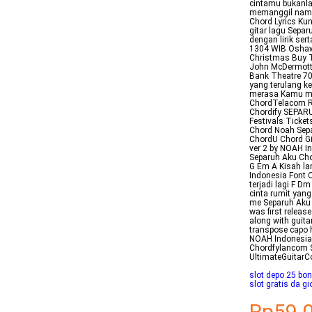
cintamu bukanla
memanggil nam
Chord Lyrics Kun
gitar lagu Sepa
dengan lirik se
1304 WIB Oshaw
Christmas Buy T
John McDermott
Bank Theatre 70
yang terulang ke
merasa Kamu me
ChordTelacom R
Chordify SEPAR
Festivals Ticke
Chord Noah Sepa
ChordU Chord G
ver 2 by NOAH In
Separuh Aku Cho
G Em A Kisah la
Indonesia Font 
terjadi lagi F D
cinta rumit yan
me Separuh Aku i
was first relea
along with guita
transpose capo
NOAH Indonesia 
Chordfylancom
UltimateGuitar
slot depo 25 bon
slot gratis da gi
Rp59.