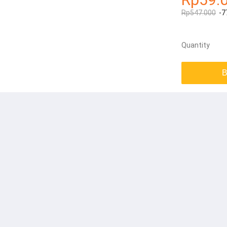
Rp547.000
-7
Quantity
B