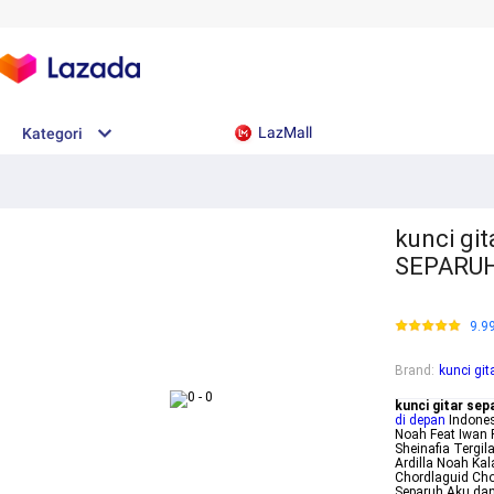
LazMall
Kategori
kunci gi
SEPARUH
9.9
Brand
:
kunci gi
kunci gitar se
di depan
Indones
Noah Feat Iwan 
Sheinafia Tergil
Ardilla Noah Ka
Chordlaguid Cho
Separuh Aku dan