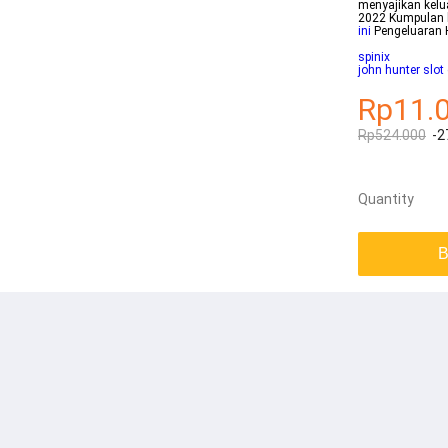
menyajikan kelu
2022 Kumpulan h
ini
Pengeluaran 
spinix
john hunter slot
Rp11.
Rp524.000
-2
Quantity
B