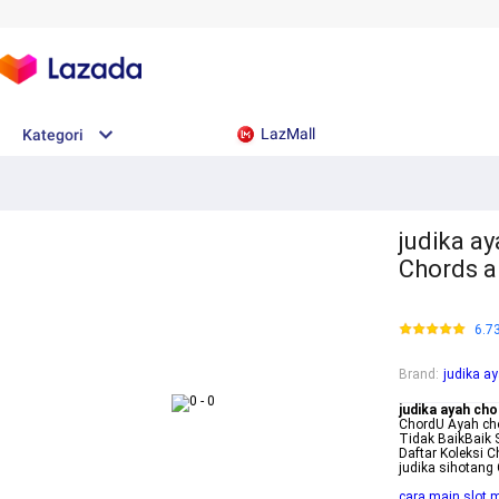
LazMall
Kategori
judika a
Chords a
6.7
Brand
:
judika a
judika ayah cho
ChordU Ayah cho
Tidak BaikBaik 
Daftar Koleksi 
judika sihotang
cara main slot 