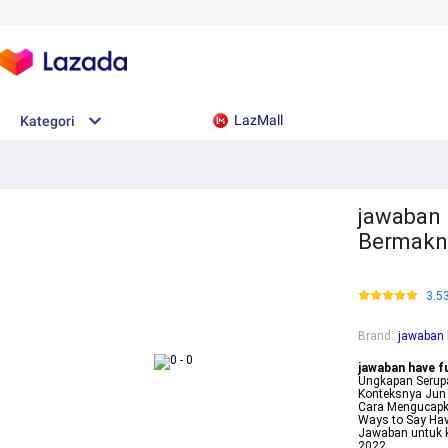
LazMall
Kategori
jawaban 
Bermakna
3.5
Brand
:
jawaban 
jawaban have f
Ungkapan Serupa
Konteksnya Jun 
Cara Mengucap
Ways to Say Ha
Jawaban untuk k
2022