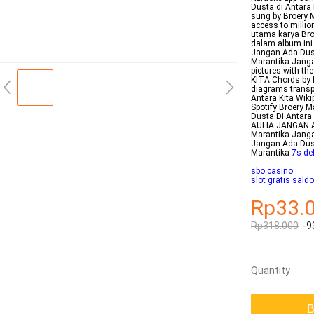
Dusta di Antara
sung by Broery M
access to milli
utama karya Bro
dalam album ini 
Jangan Ada Dust
Marantika Janga
pictures with t
KITA Chords by B
diagrams transp
Antara Kita Wik
Spotify Broery 
Dusta Di Antar
AULIA JANGAN A
Marantika Jang
Jangan Ada Dust
Marantika
7s de
sbo casino
slot gratis saldo
Rp33.
Rp318.000
-9
Quantity
B