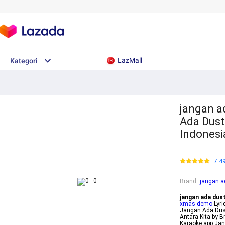
LazMall
Kategori
jangan a
Ada Dust
Indonesi
7.4
Brand
:
jangan a
jangan ada dus
xmas demo
Lyri
Jangan Ada Dust
Antara Kita by B
Karaoke app Jan