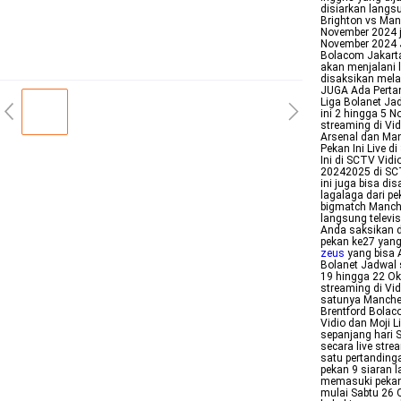
disiarkan langs
Brighton vs Man
November 2024 j
November 2024 J
Bolacom Jakarta
akan menjalani 
disaksikan mela
JUGA Ada Pertan
Liga Bolanet Ja
ini 2 hingga 5 N
streaming di Vi
Arsenal dan Man
Pekan Ini Live 
Ini di SCTV Vid
20242025 di SCT
ini juga bisa di
lagalaga dari pe
bigmatch Manche
langsung televis
Anda saksikan d
pekan ke27 yang
zeus
yang bisa 
Bolanet Jadwal 
19 hingga 22 Okt
streaming di Vi
satunya Manches
Brentford Bolac
Vidio dan Moji 
sepanjang hari
secara live str
satu pertanding
pekan 9 siaran 
memasuki pekan
mulai Sabtu 26 