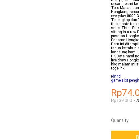
secara resmi ke
Toto Macau dan 
Hongkonglivecom 
everyday 0000 GM
Terlengkap dan 
their haste to c
sales Three Eur
sitting in a ro
pasaran Hongkon
Pasaran Hongkon
Data ini ditampi
tahun ke tahun s
langsung kami u
HK Data hasil n
live draw Hongko
hkg malam ini s
togel hk
idn4d
game slot pengh
Rp74.
Rp139.000
-7
Quantity
B