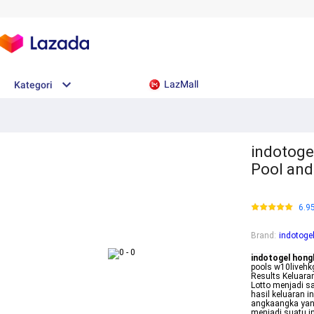
LazMall
Kategori
indotogel
Pool and
6.9
Brand
:
indotoge
indotogel hong
pools w10liveh
Results Keluara
Lotto menjadi s
hasil keluaran 
angkaangka yan
menjadi suatu i