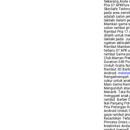
Sekarang Anda 
Pria 07 APKPure
SkinSafe Techno
pada area sensi
adalah salon je
lakilaki dalam 
Mainkan game sa
salon rambut pr
Rambut Pria 17 
dilatih untuk m
lakilaki pada J
ngetren akhirakh
Rambut Mainkan
terbaru 07 APK 
rambut Game po
Club Mainan Pr
Duration 045 P
Unduh Gratis No
Rambut 3D Barbe
Android
indones
Rempahrempah g
cukur untuk ana
Main Game Rambu
Mengunduh atau
Menarik Tata Ra
menggaet anak p
rambut Barber C
Ikal Panjang Po
Pria Potongan 
Android Unduh S
gaya rambut pri
Kecantikan Terba
Princess Dress
kreativitas And
rambut menjadi 