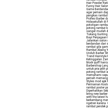
Hair Powder Rat
Funny Hair Salo
Game Berdandan
agar pemain da
pangkas rambut 
Profesi Barber 
Hidayatullah di 
potongan rambut
potong rambut k
sangat mudah d
Tukang Gunting 
Bayi Penjagaan 
Jalankan salon 
berdandan dari 
rambut gila gam
Rambut Abang Y
Unduh Barber Sh
Trend Hairstyle
Ketinggalan Zam
block quiff hair
Barbershop Lan
untuk pria pili
potong rambut a
memahami seputa
pernah memangka
Styles mod apk 
Permainan Kost
rambut poster pa
Diperhatikan Se
bring new barber
with the latest 
berkembang meng
ngetren karena 
rambut pendek p