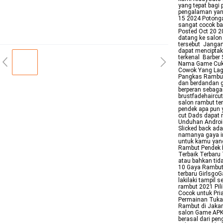
yang tepat bagi
pengalaman yan
15 2024 Potonga
sangat cocok ba
Posted Oct 20 2
datang ke salon
tersebut Janga
dapat mencipta
terkenal Barber
Nama Game Cuku
Cowok Yang Lag
Pangkas Rambut
dan berdandan g
berperan sebagai
brustfadehaircu
salon rambut te
pendek apa pun 
cut Dads dapat 
Unduhan Android
Slicked back ad
namanya gaya in
untuk kamu yang
Rambut Pendek 
Terbaik Terbaru 
atau bahkan tid
10 Gaya Rambut 
terbaru Girlsgo
lakilaki tampil
rambut 2021 Pil
Cocok untuk Pri
Permainan Tukan
Rambut di Jakar
salon Game APK
berasal dari pe