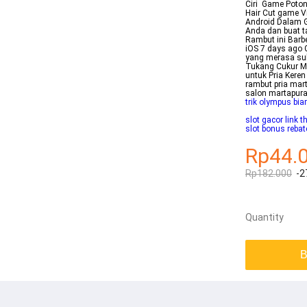
Ciri Game Poton
Hair Cut game Vi
Android Dalam G
Anda dan buat t
Rambut ini Barb
iOS 7 days ago 
yang merasa sul
Tukang Cukur Ma
untuk Pria Kere
rambut pria ma
salon martapur
trik olympus bia
slot gacor link t
slot bonus rebat
Rp44.
Rp182.000
-2
Quantity
B