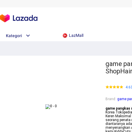
LazMall
Kategori
game pan
ShopHair
4.6
Brand
:
game pan
game pangkas r
Korea Tokopedia
Keren Maksimal 
seorang penata
diantaranya ada
menyenangkan Aj
kami KiddyCuts 