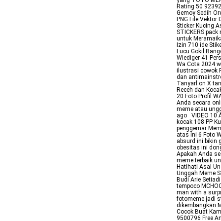
yang FOTO MEM
Rating 50 92392
Gemoy Sedih Or
PNG File Vektor 
Sticker Kucing
STICKERS pack 
untuk Meramaika
Izin 710 ide St
Lucu Gokil Bang
Wiediger 41 Per
Wa Cota 2024 wa
ilustrasi cowok
dan antimainstr
Tanyarl on X ta
Receh dan Kocak
20 Foto Profil 
Anda secara on
meme atau ungg
ago VIDEO 10 Ap
kocak 108 PP Ku
penggemar Meme
atas ini 6 Foto
absurd ini biki
obesitas ini don
Apakah Anda seo
meme terbaik u
Hatihati Asal U
Unggah Meme St
Budi Arie Setia
tempoco MCHOCH
man with a surpr
fotomeme jadi 
dikembangkan M
Cocok Buat Kamu
9500796 Free An