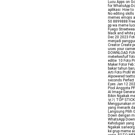
Lucu Apps on Goo
for WhatsApp Do
aplikasi How to
No editing skill
memes emojis an
50 8899888 Free
pp wa meme luc
Fuego Streetwear
black and white
Dec 20 2023 Fot
menjadi panggun
Creator Create p
uses your came
DOWNLOAD FUNNY
meterkesfuif fo
editie 10 Foto P
Maker Fotor Feb
bakar tahun bar
Arti Foto Profil
AIpowered textt
seconds Perfect
Eyes Jan 12 20
Pool Anggota P
AI Image Genera
Bikin Ngakak m
보기 TOP STICKER
Menggunakan mem
yang menarik da
Langsung Pilih 
Down dengan me
WhatsApp Down 
Kehidupan yang 
Ngakak saneorg
ke grup meme ad