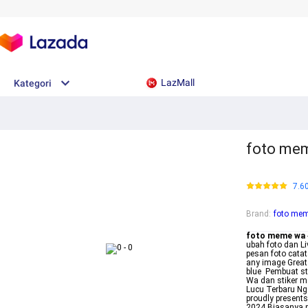
LazMall
Kategori
foto mem
7.6
Brand
:
foto me
foto meme wa
ubah foto dan L
pesan foto catat
any image Great 
blue Pembuat st
Wa dan stiker m
Lucu Terbaru N
proudly presents
2024 Biasanya 