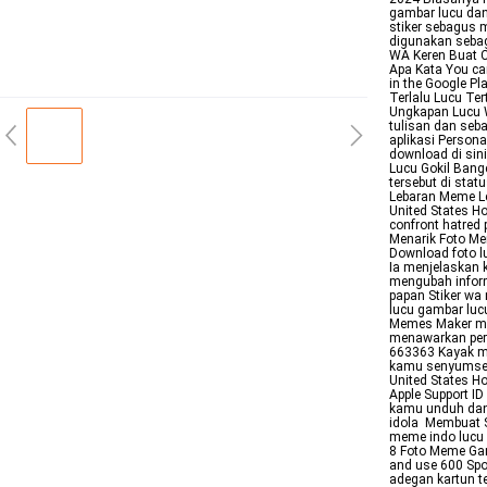
gambar lucu dan
stiker sebagus 
digunakan sebaga
WA Keren Buat C
Apa Kata You can
in the Google Pl
Terlalu Lucu Te
Ungkapan Lucu W
tulisan dan seb
aplikasi Person
download di sin
Lucu Gokil Bang
tersebut di sta
Lebaran Meme Le
United States H
confront hatred
Menarik Foto Me
Download foto l
Ia menjelaskan 
mengubah inform
papan Stiker wa 
lucu gambar lu
Memes Maker me
menawarkan perp
663363 Kayak me
kamu senyumseny
United States H
Apple Support ID
kamu unduh dan 
idola Membuat S
meme indo lucu 
8 Foto Meme Ga
and use 600 Spo
adegan kartun t