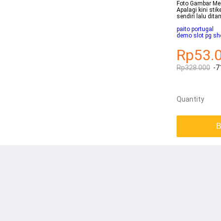
Foto Gambar Mem
Apalagi kini st
sendiri lalu dit
paito portugal
demo slot pg sh
Rp53.
Rp328.000
-7
Quantity
B