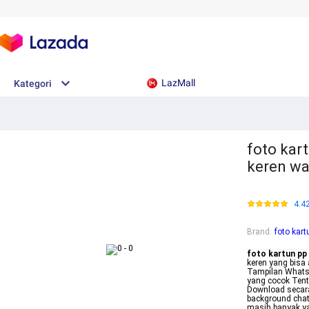
LazMall
Kategori
foto kar
keren wa
4.4
Brand
:
foto kart
foto kartun pp
keren yang bisa 
Tampilan Whats
yang cocok Tent
Download secara
background chat
masih banyak ya