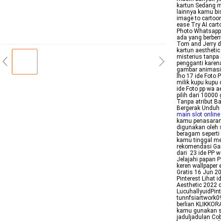
kartun Sedang me
lainnya kamu bis
image to cartoon
ease Try AI car
Photo Whatsapp 
ada yang berben
Tom and Jerry d
kartun aesthetic
misterius tanpa
pengganti karen
gambar animasi 
lho 17 ide Foto 
milik kupu kupu d
ide Foto pp wa a
pilih dari 10000
Tanpa atribut B
Bergerak Unduh 
main slot online
kamu penasaran 
digunakan oleh
beragam seperti 
kamu tinggal m
rekomendasi Ga
dari 23 ide PP w
Jelajahi papan P
keren wallpaper 
Gratis 16 Jun 20
Pinterest Lihat 
Aesthetic 2022 
LucuhallyuidPin
tunnfsiartwork0
berlian KLIKKOR
kamu gunakan se
jaduljadulan Co