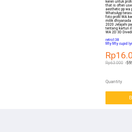
keren untuk pro
that is often use
aesthetic pp wa 
WhatsApp terasa
foto profil WA k
milik dhiyanada 
2020 Jelajahi pap
tentang kartun 
WA 2D 3D Divedi
retro138
fifty fifty cupid l
Rp16.
Rp63.000
-59
Quantity
B