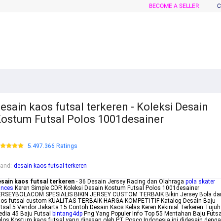
BECOME A SELLER
C
esain kaos futsal terkeren - Koleksi Desain
ostum Futsal Polos 1001desainer
5.497.366 Ratings
rand
:
desain kaos futsal terkeren
esain kaos futsal terkeren
- 36 Desain Jersey Racing dan Olahraga
pola skater
inces
Keren Simple CDR Koleksi Desain Kostum Futsal Polos 1001desainer
ERSEYBOLACOM SPESIALIS BIKIN JERSEY CUSTOM TERBAIK Bikin Jersey Bola da
aos futsal custom KUALITAS TERBAIK HARGA KOMPETITIF Katalog Desain Baju
tsal 5 Vendor Jakarta 15 Contoh Desain Kaos Kelas Keren Kekinial Terkeren Tujuh
dia 45 Baju Futsal
bintang4dp
Png Yang Populer Info Top 55 Mentahan Baju Futsa
los Kostum kaos futsal yang dipesan oleh PT Posco Indonesia ini didesain deng