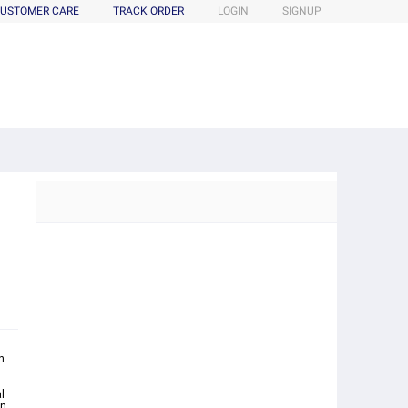
USTOMER CARE
TRACK ORDER
LOGIN
SIGNUP
n
l
an