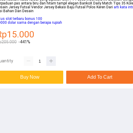
rpaduan pas antara biru dan hitam tampil elegan BankoX Daily Match Tips 35 Kole
sain Jersey Futsal Vendor Jersey Bekasi Baju Futsal Polos Keren Dari
arti kata int
si Bahan Dan Desain
tus slot terbaru bonus 100
000 dolar sama dengan berapa rupiah
Rp15.000
p205.000
-441%
uantity
Buy Now
Add To Cart