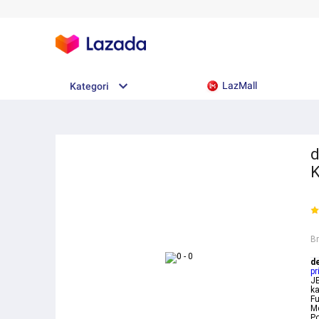
LazMall
Kategori
d
K
B
d
pr
J
k
Fu
Me
Po