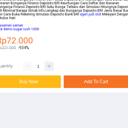
saran Bunganya Finansi Deposito BRI Keuntungan Cara Daftar dan Besaran
nganya Finansi Deposito BRI Suku Bunga Terbaru dan Simulasi Hitungnya Deposi
I Minimal Berapa Simak Info Lengkap dan Bunganya Deposito BRI Jenis Besar B
n Cara Buka Rekening Simulasi Deposito Bank BRI
agen judi slot
Melayani Denga
tulus Hati
lasemen semen
ot demo sugar rush 1000
Rp72.000
p221.000
-934%
uantity
Buy Now
Add To Cart