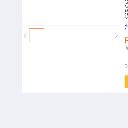
Be
Bu
BR
da
Se
k
sl
R
Q