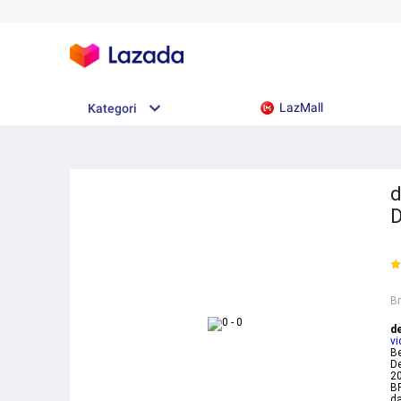
LazMall
Kategori
d
D
B
de
vi
Be
De
20
BR
da