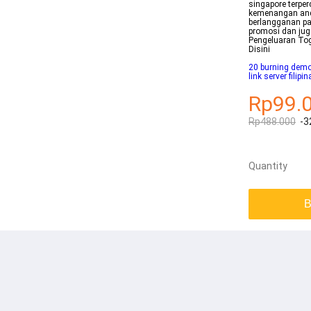
singapore terpe
kemenangan and
berlangganan pa
promosi dan jug
Pengeluaran Tog
Disini
20 burning dem
link server filipin
Rp99.
Rp488.000
-3
Quantity
B