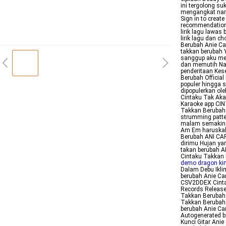
ini tergolong su
mengangkat nam
Sign in to crea
recommendations
lirik lagu lawas
lirik lagu dan 
Berubah Anie Ca
takkan berubah 
sanggup aku me
dan memutih Na
penderitaan Kes
Berubah Officia
populer hingga s
dipopulerkan ol
Cintaku Tak Aka
Karaoke app CIN
Takkan Berubah 
strumming patte
malam semakin la
Am Em haruskah 
Berubah ANI CAR
dirimu Hujan ya
takan berubah A
Cintaku Takkan 
demo dragon ki
Dalam Debu Ikli
berubah Anie Ca
CSV2DDEX Cintak
Records Release
Takkan Berubah 
Takkan Berubah 
berubah Anie Ca
Autogenerated b
Kunci Gitar Ani