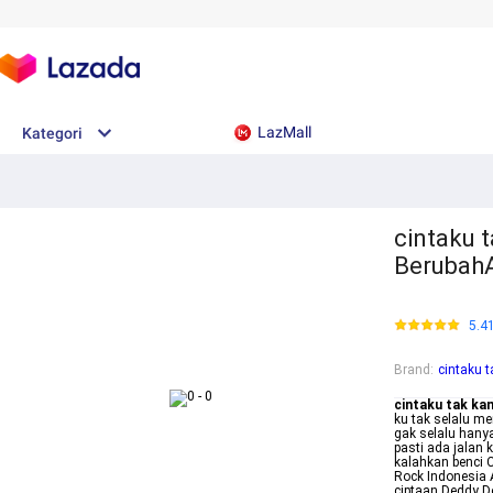
LazMall
Kategori
cintaku 
BerubahA
5.4
Brand
:
cintaku 
cintaku tak ka
ku tak selalu me
gak selalu hany
pasti ada jalan 
kalahkan benci 
Rock Indonesia A
ciptaan Deddy D