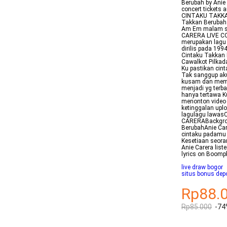
Berubah by Anie 
concert tickets 
CINTAKU TAKKAN
Takkan Berubah 
Am Em malam se
CARERA LIVE C
merupakan lagu 
dirilis pada 199
Cintaku Takkan 
Cawalkot Pilkad
Ku pastikan cint
Tak sanggup ak
kusam dan memu
menjadi yg terba
hanya tertawa K
menonton video 
ketinggalan uplo
lagulagu lawasC
CARERABackgroun
BerubahAnie Ca
cintaku padamu 
Kesetiaan seora
Anie Carera lis
lyrics on Boomp
live draw bogor
situs bonus dep
Rp88.
Rp85.000
-74